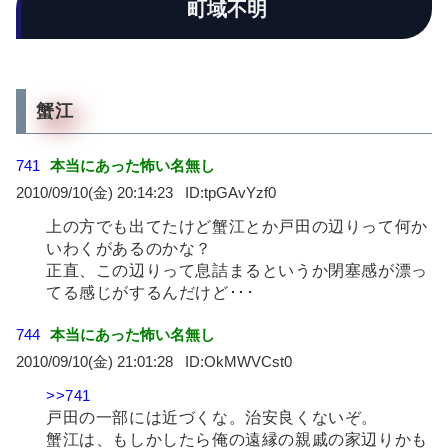
町域不明
蟹江
741
本当にあった怖い名無し
2010/09/10(金) 20:14:23
tpGAvYzf0
上の方でも出てたけど蟹江とか戸田の辺りって何か
いわくがあるのかな？
正直、この辺りって息詰まるというか閉塞感が漂っ
てる感じがするんだけど･･･
744
本当にあった怖い名無し
2010/09/10(金) 21:01:28
OkMWVCst0
>>741
戸田の一部には近づくな。治安良くないぞ。
蟹江は、もしかしたら俺の遠縁の親戚の家辺りかも