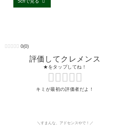
5chで見る
0
(
0
)
評価してクレメンス
★をタップしてね！
キミが最初の評価者だよ！
＼すまんな、アドセンスやで！／