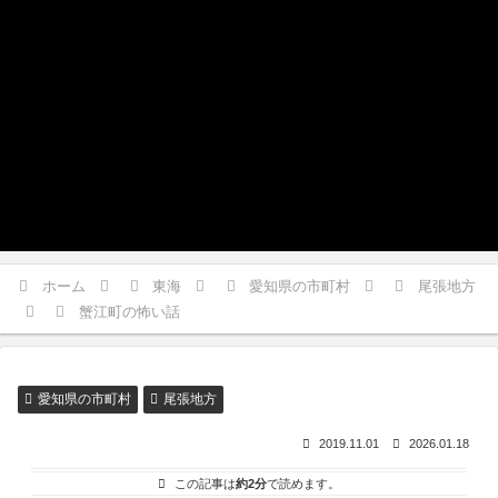
ホーム
東海
愛知県の市町村
尾張地方
蟹江町の怖い話
愛知県の市町村
尾張地方
2019.11.01
2026.01.18
この記事は
約2分
で読めます。