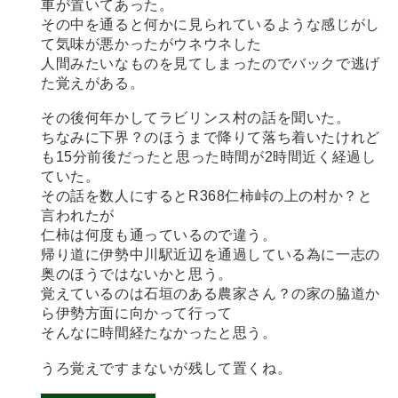
車が置いてあった。
その中を通ると何かに見られているような感じがし
て気味が悪かったがウネウネした
人間みたいなものを見てしまったのでバックで逃げ
た覚えがある。
その後何年かしてラビリンス村の話を聞いた。
ちなみに下界？のほうまで降りて落ち着いたけれど
も15分前後だったと思った時間が2時間近く経過し
ていた。
その話を数人にするとR368仁柿峠の上の村か？と
言われたが
仁柿は何度も通っているので違う。
帰り道に伊勢中川駅近辺を通過している為に一志の
奥のほうではないかと思う。
覚えているのは石垣のある農家さん？の家の脇道か
ら伊勢方面に向かって行って
そんなに時間経たなかったと思う。
うろ覚えですまないが残して置くね。