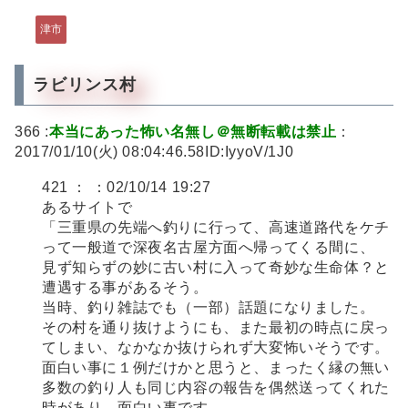
津市
ラビリンス村
366 :
本当にあった怖い名無し＠無断転載は禁止
：
2017/01/10(火) 08:04:46.58ID:IyyoV/1J0
421 ： ：02/10/14 19:27
あるサイトで
「三重県の先端へ釣りに行って、高速道路代をケチ
って一般道で深夜名古屋方面へ帰ってくる間に、
見ず知らずの妙に古い村に入って奇妙な生命体？と
遭遇する事があるそう。
当時、釣り雑誌でも（一部）話題になりました。
その村を通り抜けようにも、また最初の時点に戻っ
てしまい、なかなか抜けられず大変怖いそうです。
面白い事に１例だけかと思うと、まったく縁の無い
多数の釣り人も同じ内容の報告を偶然送ってくれた
時があり、面白い事です。