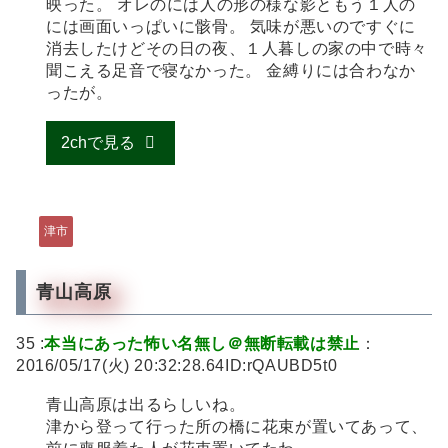
映った。 オレのには人の形の様な影ともう１人の
には画面いっぱいに骸骨。 気味が悪いのですぐに
消去したけどその日の夜、１人暮しの家の中で時々
聞こえる足音で寝なかった。 金縛りには合わなか
ったが。
2chで見る
津市
青山高原
35 :
本当にあった怖い名無し＠無断転載は禁止
：
2016/05/17(火) 20:32:28.64ID:rQAUBD5t0
青山高原は出るらしいね。
津から登って行った所の橋に花束が置いてあって、