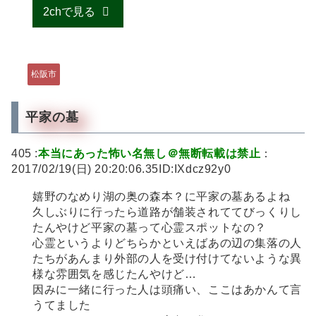
2chで見る
松阪市
平家の墓
405 :
本当にあった怖い名無し＠無断転載は禁止
：
2017/02/19(日) 20:20:06.35ID:IXdcz92y0
嬉野のなめり湖の奥の森本？に平家の墓あるよね
久しぶりに行ったら道路が舗装されててびっくりし
たんやけど平家の墓って心霊スポットなの？
心霊というよりどちらかといえばあの辺の集落の人
たちがあんまり外部の人を受け付けてないような異
様な雰囲気を感じたんやけど…
因みに一緒に行った人は頭痛い、ここはあかんて言
うてました