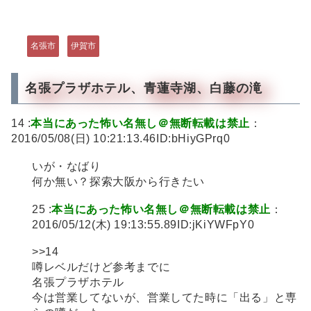
名張市
伊賀市
名張プラザホテル、青蓮寺湖、白藤の滝
14 :
本当にあった怖い名無し＠無断転載は禁止
：
2016/05/08(日) 10:21:13.46ID:bHiyGPrq0
いが・なばり
何か無い？探索大阪から行きたい
25 :
本当にあった怖い名無し＠無断転載は禁止
：
2016/05/12(木) 19:13:55.89ID:jKiYWFpY0
>>14
噂レベルだけど参考までに
名張プラザホテル
今は営業してないが、営業してた時に「出る」と専