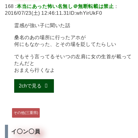
168 :
本当にあった怖い名無し＠無断転載は禁止
：
2016/07/23(土) 12:46:11.31ID:whYirUkF0
霊感が強い子に聞いた話
桑名のあの場所に行ったアホが
何にもなかった、とその場を貶してたらしい
でもそう言ってるそいつの左肩に女の生首が載って
たんだと
おまえら行くなよ
2chで見る
その他(三重県)
イ◯ン◯員