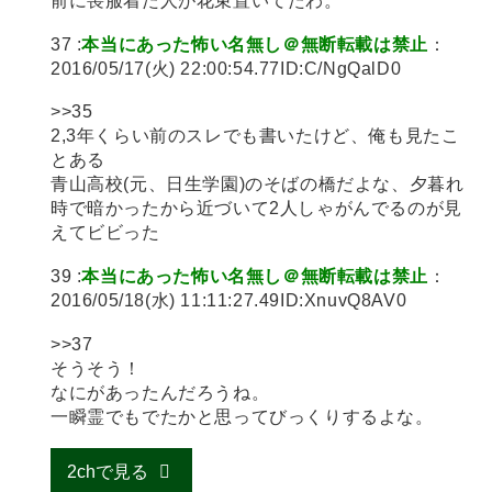
前に喪服着た人が花束置いてたわ。
37 :
本当にあった怖い名無し＠無断転載は禁止
：
2016/05/17(火) 22:00:54.77ID:C/NgQalD0
>>35
2,3年くらい前のスレでも書いたけど、俺も見たこ
とある
青山高校(元、日生学園)のそばの橋だよな、夕暮れ
時で暗かったから近づいて2人しゃがんでるのが見
えてビビった
39 :
本当にあった怖い名無し＠無断転載は禁止
：
2016/05/18(水) 11:11:27.49ID:XnuvQ8AV0
>>37
そうそう！
なにがあったんだろうね。
一瞬霊でもでたかと思ってびっくりするよな。
2chで見る