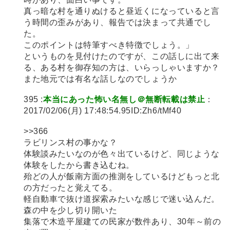
真っ暗な村を通りぬけると昼近くになっていると言
う時間の歪みがあり、報告では決まって共通でし
た。
このポイントは特筆すべき特徴でしょう。」
というものを見付けたのですが、この話しに出て来
る、ある村を御存知の方は、いらっしゃいますか？
また地元では有名な話しなのでしょうか
395 :
本当にあった怖い名無し＠無断転載は禁止
：
2017/02/06(月) 17:48:54.95ID:Zh6/tMf40
>>366
ラビリンス村の事かな？
体験談みたいなのが色々出ているけど、同じような
体験をしたから書き込むね。
殆どの人が飯南方面の推測をしているけどもっと北
の方だったと覚えてる。
軽自動車で抜け道探索みたいな感じで迷い込んだ。
森の中を少し切り開いた
集落で木造平屋建ての民家が数件あり、30年～前の