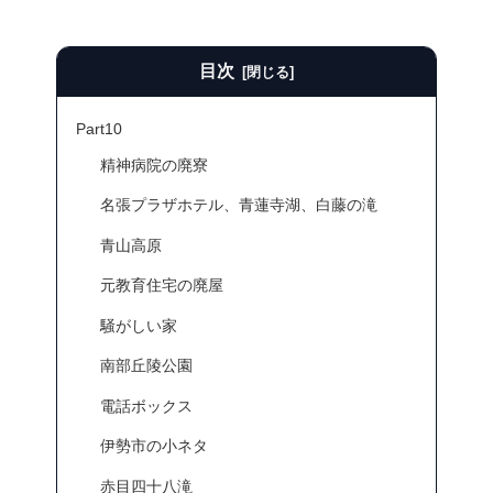
目次
Part10
精神病院の廃寮
名張プラザホテル、青蓮寺湖、白藤の滝
青山高原
元教育住宅の廃屋
騒がしい家
南部丘陵公園
電話ボックス
伊勢市の小ネタ
赤目四十八滝