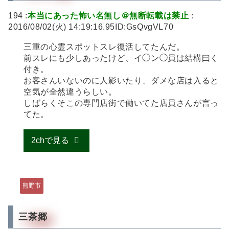
194 :
本当にあった怖い名無し＠無断転載は禁止
：
2016/08/02(火) 14:19:16.95ID:GsQvgVL70
三重の心霊スポットスレ復活してたんだ。
前スレにも少しあったけど、イ◯ン◯員は結構曰く
付き。
お客さんいないのに人影いたり、ダメな店は入ると
空気が全然違うらしい。
しばらくそこの専門店街で働いてた店員さんが言っ
てた。
2chで見る
熊野市
三茶郷