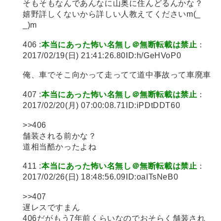
そもそもなんであんなに山奥に住んどるんかな？
嬉野詳しくないから詳しい人教えてくださいm(_
_)m
406 :
本当にあった怖い名無し＠無断転載は禁止
：
2017/02/19(日) 21:41:26.80ID:h/GeHVoP0
俺、車でそこ向かって走ってて道中事故って車廃車
407 :
本当にあった怖い名無し＠無断転載は禁止
：
2017/02/20(月) 07:00:08.71ID:iPDtDDT60
>>406
舗装される前かな？
道相当酷かったよね
411 :
本当にあった怖い名無し＠無断転載は禁止
：
2017/02/26(日) 18:48:56.09ID:oaITsNeB0
>>407
遅レスですまん
406だがもう7年前くらいなのでおそらく舗装され