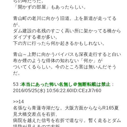
らの噂だった。
「開かずの部屋」もあったらしい。
青山町の老川に向かう旧道。上を新道が走ってる
が、
ダム建設の名残のすごく高い所に架かってる橋から
ダイブする者が多い。
下の方に行ったら何か起きるかもしれない。
青山～上野に向かうバイパスも深夜走行すると白い
布か煙のような得体の知れない「何か」が
ついてくるらしい。今のところ害は無いんだそう
だ。
53 :
本当にあった怖い名無し＠無断転載は禁止
：
2016/05/25(水) 10:56:22.60ID:CEzJl7r60
>>14
名張なら青蓮寺湖だな。大阪方面からならR165夏
見大橋交差点を右折、
病院を越えた信号を右折で道なり。暫く走るとダム
堤防が見えるので右折。