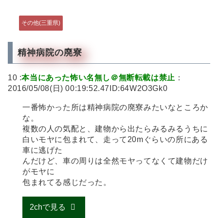
その他(三重県)
精神病院の廃寮
10 :
本当にあった怖い名無し＠無断転載は禁止
：
2016/05/08(日) 00:19:52.47ID:64W2O3Gk0
一番怖かった所は精神病院の廃寮みたいなところか
な。
複数の人の気配と、建物から出たらみるみるうちに
白いモヤに包まれて、走って20mぐらいの所にある
車に逃げた
んだけど、車の周りは全然モヤってなくて建物だけ
がモヤに
包まれてる感じだった。
2chで見る