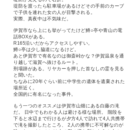
堤防を渡ったら駐車場があるけどその手前のカーブ
で子供を連れた女の人が目撃される。
実際、真夜中は不気味だ。
伊賀市なら上にも挙がってたけど鱒○亭や青山の電
話BOXがある。
R165沿いだからアクセスしやすい。
鱒○亭は少し脇道になるけど。
あと伊賀市で有名なのは御斎峠かな？伊賀温泉を通
り越して滋賀へ抜けるルート。
刑場跡がある。リヤカーを押した首なしの霊を見る
と聞いた。
ちなみに20年ぐらい前に中学生の遺体を遺棄された
場所近く。
全国的に有名になった事件。
もう一つのオススメは伊賀市山畑にある白藤の滝
だ。 日中でもわかる人は避ける様な場所。 階段を
下ると水辺まで行けるが夕方4人で訪れて4人共携帯
で滝を撮影したところ、 2人の携帯に不可解なのが