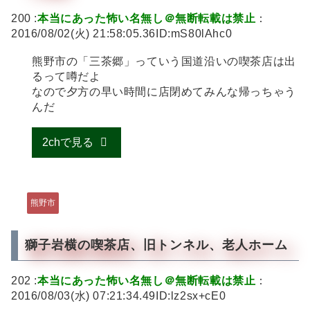
200 :
本当にあった怖い名無し＠無断転載は禁止
：
2016/08/02(火) 21:58:05.36ID:mS80lAhc0
熊野市の「三茶郷」っていう国道沿いの喫茶店は出
るって噂だよ
なので夕方の早い時間に店閉めてみんな帰っちゃう
んだ
2chで見る
熊野市
獅子岩横の喫茶店、旧トンネル、老人ホーム
202 :
本当にあった怖い名無し＠無断転載は禁止
：
2016/08/03(水) 07:21:34.49ID:lz2sx+cE0