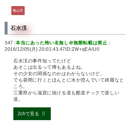
亀山市
石水渓
347 :
本当にあった怖い名無し＠無断転載は禁止
：
2016/12/05(月) 20:01:43.47ID:ZW+qEA/U0
石水渓の事件知ってたけど
あそこは出るって噂もあるよね。
その少女の関係なのかはわからないけど。
でも昼間に行くとほんとに水が澄んでいて綺麗なと
ころ。
三重県から滋賀に抜ける道も酷道チックで楽しい
道。
2chで見る