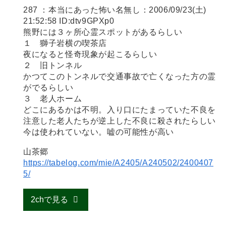
287 ：本当にあった怖い名無し：2006/09/23(土)
21:52:58 ID:dtv9GPXp0
熊野には３ヶ所心霊スポットがあるらしい
１ 獅子岩横の喫茶店
夜になると怪奇現象が起こるらしい
２ 旧トンネル
かつてこのトンネルで交通事故で亡くなった方の霊
がでるらしい
３ 老人ホーム
どこにあるかは不明。入り口にたまっていた不良を
注意した老人たちが逆上した不良に殺されたらしい
今は使われていない。嘘の可能性が高い
山茶郷
https://tabelog.com/mie/A2405/A240502/2400407
5/
2chで見る