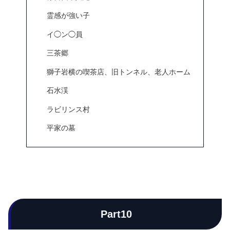
霊感が強い子
イ◯ン◯員
三茶郷
獅子岩横の喫茶店、旧トンネル、老人ホーム
石水渓
ラビリンス村
平家の墓
Part10