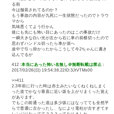
る前
今は舗装されてるのか？
もう事故の内容が九死に一生状態だったのでトラウ
マから
気味悪くてよう行かん
後にも先にも怖い目にあったのはこの事故だけ
一瞬大きな白い光が左から右に車の前横切ったので
思わずハンドル切ったら車が崖へ
途中で引っ掛かったからこうして今2ちゃんに書き
込んでるが
412 :
本当にあった怖い名無し＠無断転載は禁止
：
2017/02/26(日) 19:54:38.22ID:3JtVTMs00
>>411
2.3年前に行った時は赤土みたいなくねくねしまく
った道でかなり垂直に近い坂を上がりまくった覚え
があります。
でもこの前通った道は多少坂にはなってても全然平
らで普通に古かったし、なにより電柱が古すぎてオ
レンジになってて？？？ってなりました。