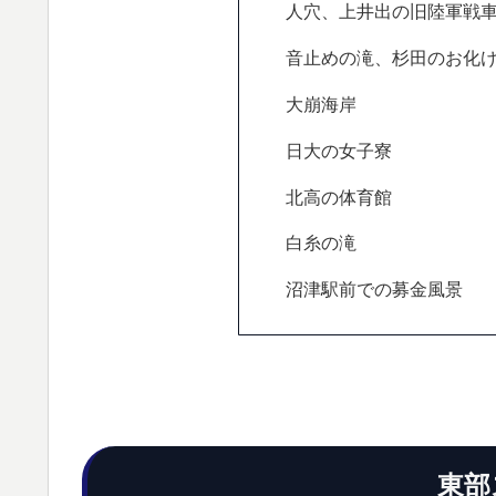
人穴、上井出の旧陸軍戦
音止めの滝、杉田のお化
大崩海岸
日大の女子寮
北高の体育館
白糸の滝
沼津駅前での募金風景
東部ス