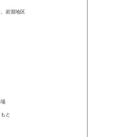
堤、岩淵地区
葬場
たもと