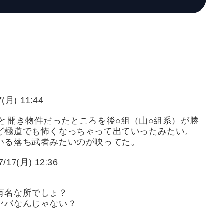
(月) 11:44
と開き物件だったところを後○組（山○組系）が勝
ど極道でも怖くなっちゃって出ていったみたい。
いる落ち武者みたいのが映ってた。
/17(月) 12:36
有名な所でしょ？
ヤバなんじゃない？