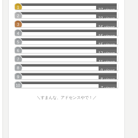
静岡県_中部＆西部2
27 views
岐阜県_Part1
23 views
静岡県西部_Part10
16 views
静岡県(東部)_Part1
15 views
岐阜県_Part6
15 views
三重県_Part2
12 views
岐阜県_Part9
11 views
愛知県_Part8
9 views
三重県_Part3
8 views
7 views
＼すまんな、アドセンスやで！／