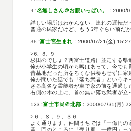
9 :
名無しさん＠お腹いっぱい。
：2000/07
詳しい場所はわかんない。連れの運転だ
普通の民家だけど、もう5年ぐらい前だ
36 :
富士宮生まれ
：2000/07/21(金) 15:2
>6、8、9
杉田のでしょ？西富士道路に並走する県
俺が小学生の頃から噂はあって、今でも
昔墓地だった所をろくな供養もせずに家
俺が聞いた話でも「落ち武者」というキ
さる高名な霊能者が車で家の前を通過し
右側の木の上に、首の無い落ち武者が立
123 :
富士市民＠北部
：2000/07/31(月) 22
>６，８，９、３６
よく通ります。仲間うちでは「一億円の
昔、門のところに「売り家、一億円」っ