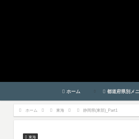
ホーム
都道府県別メ
ホーム
東海
静岡県(東部)_Part1
東海