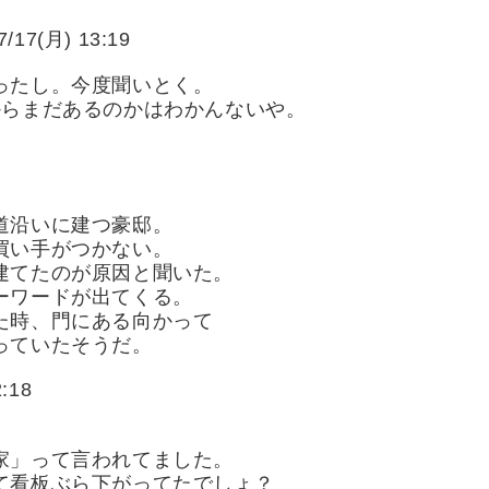
/17(月) 13:19
ったし。今度聞いとく。
からまだあるのかはわかんないや。
7
道沿いに建つ豪邸。
買い手がつかない。
建てたのが原因と聞いた。
ーワードが出てくる。
た時、門にある向かって
っていたそうだ。
:18
家」って言われてました。
て看板ぶら下がってたでしょ？