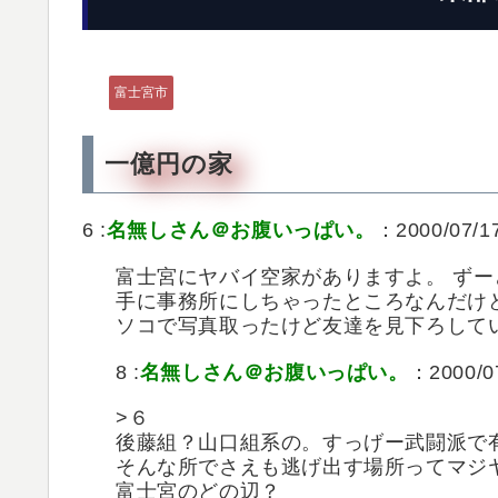
富士宮市
一億円の家
6 :
名無しさん＠お腹いっぱい。
：2000/07/17
富士宮にヤバイ空家がありますよ。 ずー
手に事務所にしちゃったところなんだけ
ソコで写真取ったけど友達を見下ろして
8 :
名無しさん＠お腹いっぱい。
：2000/07
>６
後藤組？山口組系の。すっげー武闘派で
そんな所でさえも逃げ出す場所ってマジ
富士宮のどの辺？