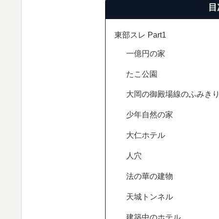
目
東部スレ Part1
一億円の家
たこ公園
大岡の御殿場線のふみき
少年自然の家
大仁ホテル
人穴
法の華の建物
天城トンネル
建築中のホテル