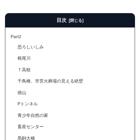
目次
Part2
恐ろしいしみ
根尾川
Ｔ高校
千鳥橋、市営火葬場の見える絶壁
徳山
Pトンネル
青少年自然の家
畜産センター
馬飼大橋