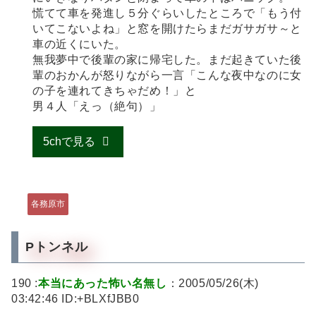
慌てて車を発進し５分ぐらいしたところで「もう付
いてこないよね」と窓を開けたらまだガサガサ～と
車の近くにいた。
無我夢中で後輩の家に帰宅した。まだ起きていた後
輩のおかんが怒りながら一言「こんな夜中なのに女
の子を連れてきちゃだめ！」と
男４人「えっ（絶句）」
5chで見る
各務原市
Pトンネル
190 :
本当にあった怖い名無し
：2005/05/26(木)
03:42:46 ID:+BLXfJBB0