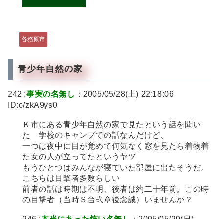
各務原市
青少年自然の家
242 :
事実の名無し
：2005/05/28(土) 22:18:06
ID:o/zkA9ys0
Ｋ市にある青少年自然の家で見たという話を聞い
た 学校のキャンプでの話なんだけど、
一つは夜中に目が覚めて何気なく窓を見たら着物着
た女の人が立ってたというヤツ
もうひとつはみんなが寝ていた部屋に出たそうだ。
こちらは目撃者多数らしい
前者の話は時期は不明、後者は約二十年前。この時
の目撃者（当時Ｓ台弐章後念誠）いませんか？
246 :
本当にあった怖い名無し
：2005/05/29(日)