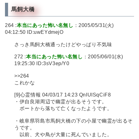
馬飼大橋
264 :
本当にあった怖い名無し
：2005/05/31(火)
04:12:50 ID:uwEYdmejO
さっき馬飼大橋通ったけどやっぱり不気味
272 :
本当にあった怖い名無し
：2005/06/01(水)
19:25:30 ID:3sV3ep/Y0
>>264
これかな
[9]心霊情報 04/03/17 14:23 QnIUISqCiF8
・伊自良湖周辺で幽霊が出るそうです。
ボートから落ちて亡くなったようです。
・岐阜県羽島市馬飼大橋の下の小屋で幽霊が出るそ
うです。
以前、犬や鳥が大量に死んでいました。