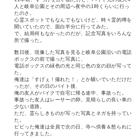
人と岐阜公園とその周辺へ夜中の1時くらいに行っ
たのさ。
心霊スポットでもなんでもないけど、時々霊的噂を
聞いていたので、面白半分に行ってみた。
で、結局何もなかったのだが、記念写真をいろんな
所で撮った。
数日後、現像した写真を見ると岐阜公園沿いの電話
ボックスの前で撮った写真に、
電話ボックスの緑色の光と同じ色の女の顔が写って
た。
俺達は「すげぇ！撮れた！」とか騒いでいただけだ
ったが、その日のバイト後、
俺の友人がバイクで自宅に帰る途中、事故った。
事故った友人はレーサーの卵。見晴らしの良い車の
少ない道路。
ただ、霊らしきものが写った写真とネガを持ってい
た。
ビビった俺達は全員で次の日、寺へ供養＆怒られに
行ってきました。