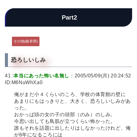
Part2
その他(岐阜県)
恐ろしいしみ
41 :
本当にあった怖い名無し
：2005/05/09(月) 20:24:52
ID:M6NuWhXa0
俺がまだ小４くらいのころ、学校の体育館の壁に
あまりにもはっきりと、大きく、恐ろしいしみがあ
った。
おかっぱ頭の女の子の頭部（のみ）のしみ。
今思い出しても鳥肌が立つくらい怖かった。
誰もそれを話題に出したりはしなかったけれど、俺
が6年になるころには