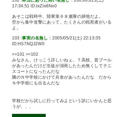
102 :
本当にあった怖い名無し
：2005/05/21(土)
17:34:51 ID:txZlo6Nx0
あそこは戦時中、陸軍第６８連隊の跡地だよ。
空から集中攻撃にあって、たくさんの戦死者がいる
よ。
103 :
事実の名無し
：2005/05/21(土) 22:13:35
ID:HS7NQJ2W0
>>101 >>102
みなさん、けっこう詳しいねぇ、Ｔ高校、昔プール
があったんだけど生徒が溺死したため無くしてテニ
スコートになったんだな
隣のＮ中学校にかけて兵舎があったんだな だから
Ｎ中学校にも出るんだな
学校だから試しに行ってみよという訳にいかんと思
うが、、、