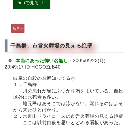
5chで見る
岐阜市
千鳥橋、市営火葬場の見える絶壁
138 :
本当にあった怖い名無し
：2005/05/23(月)
20:49:17 ID:HCGOZpB40
岐阜の自殺の名所知ってるか
１．千鳥橋
川の流れが岩にぶつかり渦をまいている。自殺
以外に水死者も多い。
地元民はあそこでは泳がない。溺れるのはよそ
から来たひとばかり。
２．水道山ドライコースの市営火葬場の見える絶壁
ここは以前自殺を思いとどめる看板があった。