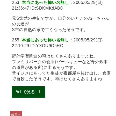
253 :
本当にあった怖い名無し
：2005/05/29(日)
21:36:47 ID:SDKMKdAB0
元S第弐の生徒ですが、自分のいとこのねーちゃん
の友達が
S市の自然の家で亡くなったそうです。
255 :
本当にあった怖い名無し
：2005/05/29(日)
22:10:29 ID:YXGU9O5HO
野外学習関連の噂はたくさんありますよね。
ファミリパークの倉庫(バーベキューなど野外炊事
の道具がある所)に出るそうです。
昔イジメにあってた生徒が夜部屋を抜け出し、倉庫
で自殺したそうです。噂はたくさんありますね
5chで見る
岐阜市