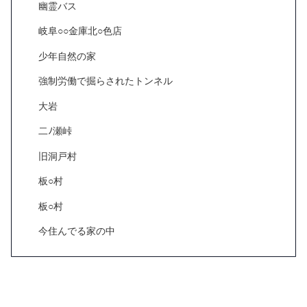
幽霊バス
岐阜○○金庫北○色店
少年自然の家
強制労働で掘らされたトンネル
大岩
二ﾉ瀬峠
旧洞戸村
板○村
板○村
今住んでる家の中