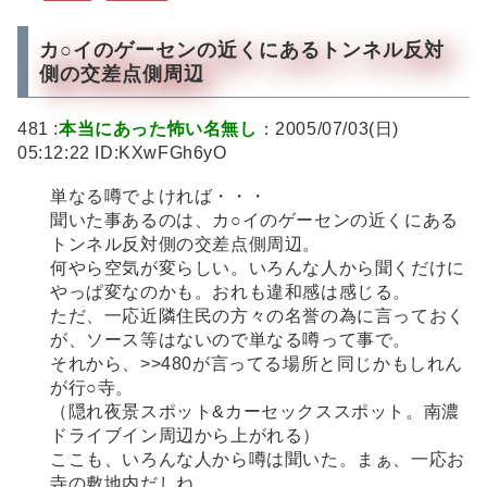
カ○イのゲーセンの近くにあるトンネル反対
側の交差点側周辺
481 :
本当にあった怖い名無し
：2005/07/03(日)
05:12:22 ID:KXwFGh6yO
単なる噂でよければ・・・
聞いた事あるのは、カ○イのゲーセンの近くにある
トンネル反対側の交差点側周辺。
何やら空気が変らしい。いろんな人から聞くだけに
やっぱ変なのかも。おれも違和感は感じる。
ただ、一応近隣住民の方々の名誉の為に言っておく
が、ソース等はないので単なる噂って事で。
それから、>>480が言ってる場所と同じかもしれん
が行○寺。
（隠れ夜景スポット&カーセックススポット。南濃
ドライブイン周辺から上がれる）
ここも、いろんな人から噂は聞いた。まぁ、一応お
寺の敷地内だしね。