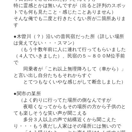
特に霊感とかは無いんですが（出ると評判のスポッ
トでも何も見たこと・感じたことありません）
そんな俺でも二度と行きたくない所が二箇所ありま
す
●木曽川（？）沿いの昔民宿だった所（詳しい場所
は覚えてない・・・スマン）
（もう十数年前に人に連れて行ってもらいました
（４人でいきました）、民宿の５～８００M位手前
で
同乗者が「これ以上無理降ろして（車から）」
と言い出し自分たちもそれからすぐ
とてつもなくいやな感じがして断念しました）
●関市の某所
（よく釣りに行ってた場所の側なんですが
夜暗くなってからもその場所の方から子供のと
ても楽しそうな笑い声が聞こえる
多分３人以上の声で結構近くから聞こえた
り・・・もう夜だし人家はその場所には無いので