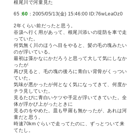
根尾川で河童見た
65 :
60
：2005/05/13(金) 15:46:00 ID:76wLeaOz0
2年くらい前だったと思う。
谷汲へ行く用があって、根尾川添いの堤防を車で走
っていた。
何気無く川のほうへ目をやると、髪の毛の塊みたい
のが浮いている。
最初は藻かなにかだろうと思って大して気にしなか
ったが
再び見ると、毛の塊の後ろに青白い背骨がくっつい
ていた。
気味が悪かったが何となく気になってきて、何度か
チラ見していた。
見るたびに青白いケツや手足が浮いてきていた。全
体が浮かび上がったときに
見るのをやめた。皿も甲羅も無かったが、あれは河
童だと思う。
時速70kmぐらいで走ってたのに、ずっとついて来
てたし。