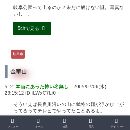
岐阜公園って出るのか？未だに解けない謎。写真な
いし…。
5chで見る
岐阜市
金華山
512 :
本当にあった怖い名無し
：2005/07/06(水)
23:15:12 ID:iLWxC7Li0
そういえば長良川沿いの山に武将の顔が浮かび上が
ってるってテレビでやってたことあるよ。
513 :
事実の名無し
：2005/07/07(木) 00:11:17
メニュー
ホーム
検索
目次
サイドバー
ID:JP6b9WZe0