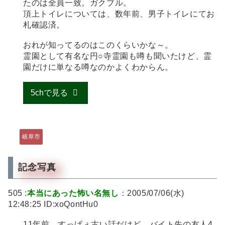
たのは全員一致。ガクブル。
頂上トイレについては、数年前、男子トイレにてお
札確認済。
おれが知ってるのはこのくらいかな～。
霊園として有名な円○寺霊園も噂も聞いたけど、霊
園だけに単なる噂なのかよくわからん。
5chで見る
岐阜市
記念写真
505 :
本当にあった怖い名無し
：2005/07/06(水)
12:48:25 ID:xoQontHu0
11年前、すっげぇ古い話だけど、バイト先の友人4