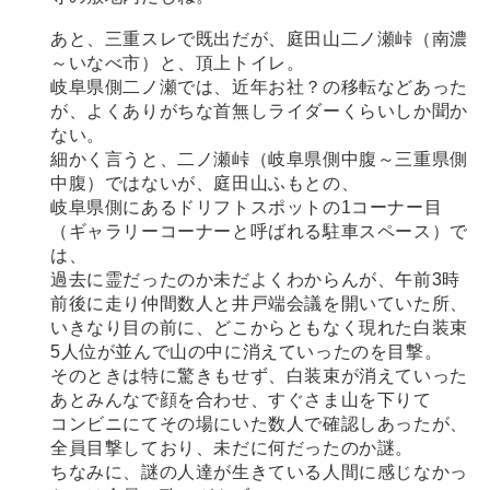
あと、三重スレで既出だが、庭田山二ノ瀬峠（南濃
～いなべ市）と、頂上トイレ。
岐阜県側二ノ瀬では、近年お社？の移転などあった
が、よくありがちな首無しライダーくらいしか聞か
ない。
細かく言うと、二ノ瀬峠（岐阜県側中腹～三重県側
中腹）ではないが、庭田山ふもとの、
岐阜県側にあるドリフトスポットの1コーナー目
（ギャラリーコーナーと呼ばれる駐車スペース）で
は、
過去に霊だったのか未だよくわからんが、午前3時
前後に走り仲間数人と井戸端会議を開いていた所、
いきなり目の前に、どこからともなく現れた白装束
5人位が並んで山の中に消えていったのを目撃。
そのときは特に驚きもせず、白装束が消えていった
あとみんなで顔を合わせ、すぐさま山を下りて
コンビニにてその場にいた数人で確認しあったが、
全員目撃しており、未だに何だったのか謎。
ちなみに、謎の人達が生きている人間に感じなかっ