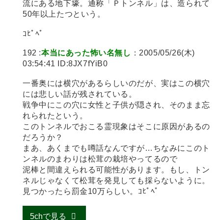
流にある地下壕。通称「Ｐトンネル」は、造られて
50年以上たつという。
ｺﾋﾟﾍﾟ
192 :
本当にあった怖い名無し
：2005/05/26(木)
03:54:41 ID:8JX7fYiB0
一番奥には横穴があるらしいのだが、実はこの横穴
には悲しい話が残されている。
戦争中にこの穴に女性と子供が隠され、そのまま忘
れられたという。
このトンネルでおこる霊現象はそこに原因があるの
だろうか？
まあ、あくまでも噂話なんですが…ちなみにこのト
ンネルのまわりは松茸の栽培やってるので
泥棒と間違えられる可能性があります。もし、トン
ネルじゃなくて松茸を発見しても採らないように。
見つかったら罰金10万らしい。ｺﾋﾟﾍﾟ
5chで見る