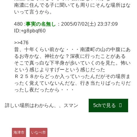
南濃に住んでる子に聞いても周りにそんな場所はな
いって言うから。
480 :
事実の名無し
：2005/07/02(土) 23:37:09
ID:+g8pbqf60
>>476
昔、十年くらい前かな・・・南濃町の山の中腹にあ
るお寺かな、神社かな？深夜に行ったことがある
そこで真っ白な下半身が歩いていくのを見た。怖い
という感じよりすげーという感じだった
Ｒ２５８からどっか入っていったんだがその場所ま
ったく覚えていないんだな、行き当たりばったりだ
ったし夜だったから・・・
詳しい場所はわからん、、スマン
5chで見る
海津市
いなべ市