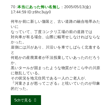
70 :
本当にあった怖い名無し
：2005/05/13(金)
17:44:59 ID:z6hc3ujy0
何年か前に新しい舗装と、古い道路の融合地帯みた
いに
なっていて、丁度コンクリ工場の前の道路では
対向車が有る場合、山際に幅寄せしなければならな
かった。
崖側には川があり、川沿いを車でしばらく北進する
と
何処かの産廃業者が不法投棄していあったのだろう
か、
黒いタールが固まったような物質がそこら中の川原
に散乱している。
その状況を地元住民である一人のご老人が、
『河童さまが怒ってござる』と呟いていたのが印象
的だった。
5chで見る