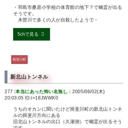
・羽島市桑原小学校の体育館の地下？で幽霊が出る
そうです。
木曽川で多くの人が自殺したようで・
5chで見る
揖斐川町
新北山トンネル
277 :
本当にあった怖い名無し
：2005/06/02(木)
20:03:05 ID:i+18JWWK0
うちのオカンに聞いたけど揖斐川町の新北山トンネ
ルの揖斐川方向にある
旧北山トンネルの出口（久瀬側）で幽霊が出るそう
です。