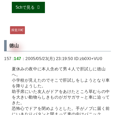
5chで見る
揖斐川町
徳山
157 :
147
：2005/05/23(月) 23:19:50 ID:zb0XI+VU0
夏休みの夜中に本人含めて男４人で肝試しに徳山
へ。
小学校が見えたのでそこで肝試しをしようとなり車
を降りようした。
助手席にいた友人がドアをあけたところ草むらの中
を大きい動物らしきものがガサガサ～と車に迫って
きた。
恐怖心でドアを閉めようとした。手がノブに届く前
にいきなりバタンと閉まって車の中はパニック。