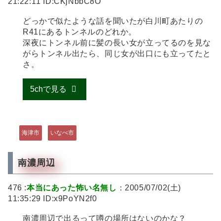
21:22:11 ID:CKjNbbC8O
どっかで似たような話を聞いたが白川町あたりの
R41にあるトンネルのどれか。
深夜にトンネル前に髪の長い女が立ってるのを見な
がらトンネル出たら、同じ女が出口にも立ってたと
さ。
5chで見る
海津市
いなべ市
南濃周辺
476 :
本当にあった怖い名無し
：2005/07/02(土)
11:35:29 ID:x9PoYN2f0
南濃周辺で出るって噂の場所はないのかな？