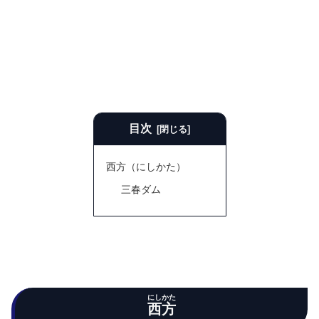
目次
西方（にしかた）
三春ダム
にしかた
西方