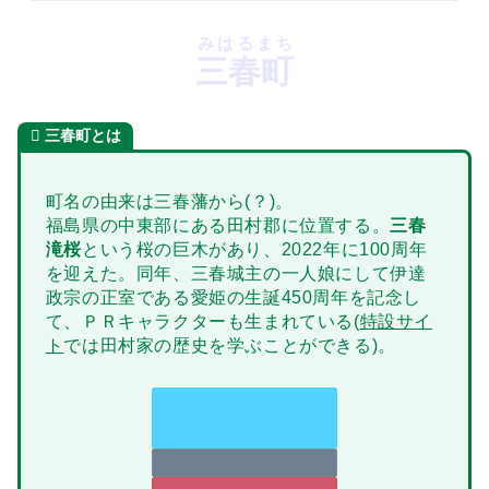
みはるまち
三春町
三春町とは
町名の由来は三春藩から(？)。
福島県の中東部にある田村郡に位置する。
三春
滝桜
という桜の巨木があり、2022年に100周年
を迎えた。同年、三春城主の一人娘にして伊達
政宗の正室である愛姫の生誕450周年を記念し
て、ＰＲキャラクターも生まれている(
特設サイ
ト
では田村家の歴史を学ぶことができる)。