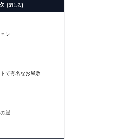
次
ション
ストで有名なお屋敷
道
辺の崖