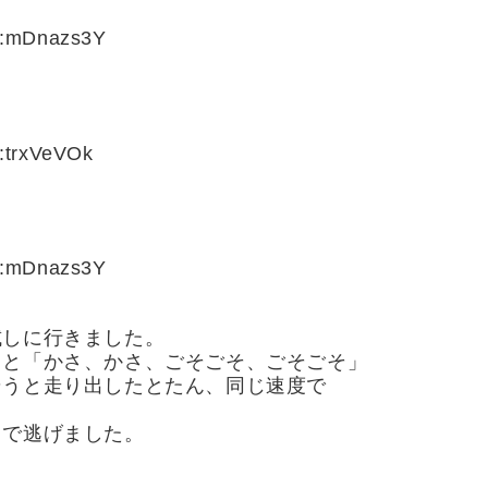
D:mDnazs3Y
:trxVeVOk
D:mDnazs3Y
試しに行きました。
くと「かさ、かさ、ごそごそ、ごそごそ」
そうと走り出したとたん、同じ速度で
じで逃げました。