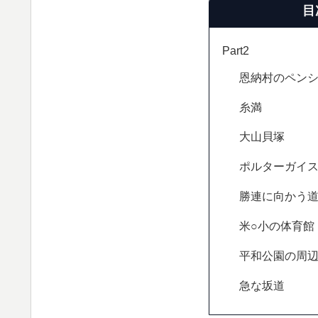
目
Part2
恩納村のペン
糸満
大山貝塚
ポルターガイ
勝連に向かう
米○小の体育館
平和公園の周
急な坂道