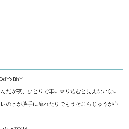
OOdYxBhY
なんだが夜、ひとりで車に乗り込むと見えないなに
イレの水が勝手に流れたりでもうそこらじゅうが心
D:a1qyJ8YM