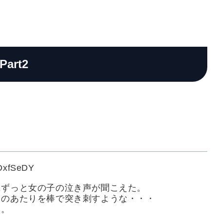
Part2
oDxfSeDY
にずっと女の子の泣き声が聞こえた。
ツのあたりを棒で突き刺すような・・・
と。