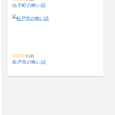
白子町の怖い話
5
(2)
松戸市の怖い話