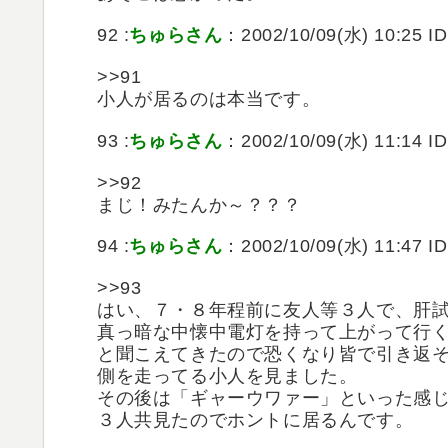
92 :
ちゅらさん
：2002/10/09(水) 10:25 I
>>91
小人が居るのは本当です。
93 :
ちゅらさん
：2002/10/09(水) 11:14 ID
>>92
まじ！みたんか～？？？
94 :
ちゅらさん
：2002/10/09(水) 11:47 I
>>93
はい、７・８年程前に友人等３人で、肝
真っ暗な中懐中電灯を持って上がって行
と聞こえてきたので恐くなり皆で引き返
側を走ってる小人を見ました。
その後は「ギャーウワァー」といった感
３人共見たのでホントに居るんです。