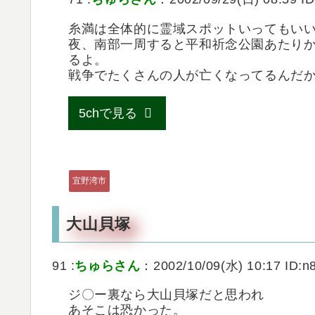
糸満は全体的に霊域スポットいってもい
夜、南部一周すると平和祈念公園あたり
るよ。
戦争でたくさんの人が亡くなってるんだ
5chで見る
宜野湾市
大山貝塚
91 :
ちゅらさん
：2002/10/09(水) 10:17 ID:n
ジ〇ー裏なら大山貝塚だと思われ
あそこは恐かった。