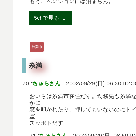
もう、ペンションには泊まらん。
5chで見る
糸満市
糸満
70 :
ちゅらさん
：2002/09/29(日) 06:30 ID:
おいらは糸満市在住だす。勤務先も糸満
かに
窓を叩かれたり、押してもいないのにト
霊
スッポトだす。
71 :
ちゅらさん
：2002/09/29(日) 08:59 I