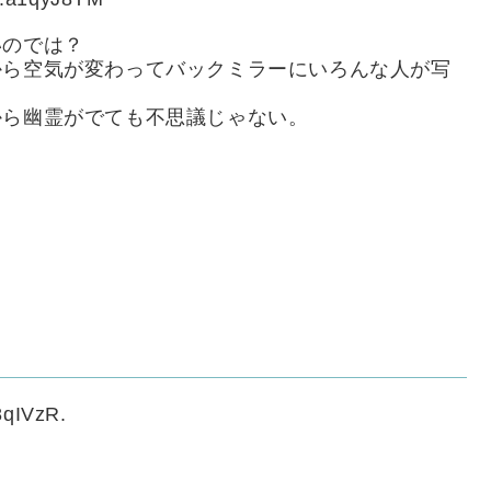
いのでは？
から空気が変わってバックミラーにいろんな人が写
から幽霊がでても不思議じゃない。
8qIVzR.