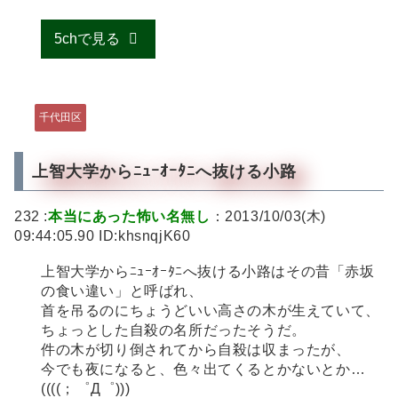
5chで見る
千代田区
上智大学からﾆｭｰｵｰﾀﾆへ抜ける小路
232 :
本当にあった怖い名無し
：2013/10/03(木)
09:44:05.90 ID:khsnqjK60
上智大学からﾆｭｰｵｰﾀﾆへ抜ける小路はその昔「赤坂
の食い違い」と呼ばれ、
首を吊るのにちょうどいい高さの木が生えていて、
ちょっとした自殺の名所だったそうだ。
件の木が切り倒されてから自殺は収まったが、
今でも夜になると、色々出てくるとかないとか…
((((；゜Д゜)))