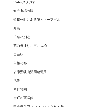
Vi●torスタジオ
卸売市場の隣
歌舞伎町にある第六トーアビル
月島
千葉の別宅
蔵前橋通り、平井大橋
目白駅
首相公邸
多摩湖狭山湖周遊道路
池袋
八柱霊園
金町の西洋館
圏央道外回りの中央道と交わる所