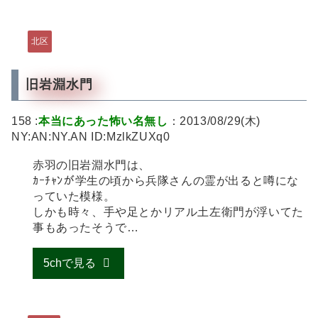
北区
旧岩淵水門
158 :
本当にあった怖い名無し
：2013/08/29(木)
NY:AN:NY.AN ID:MzlkZUXq0
赤羽の旧岩淵水門は、
ｶｰﾁｬﾝが学生の頃から兵隊さんの霊が出ると噂にな
っていた模様。
しかも時々、手や足とかリアル土左衛門が浮いてた
事もあったそうで…
5chで見る