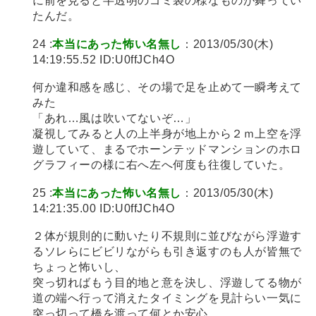
に前を見ると半透明のゴミ袋の様なものが舞ってい
たんだ。
24 :
本当にあった怖い名無し
：2013/05/30(木)
14:19:55.52 ID:U0ffJCh4O
何か違和感を感じ、その場で足を止めて一瞬考えて
みた
「あれ…風は吹いてないぞ…」
凝視してみると人の上半身が地上から２ｍ上空を浮
遊していて、まるでホーンテッドマンションのホロ
グラフィーの様に右へ左へ何度も往復していた。
25 :
本当にあった怖い名無し
：2013/05/30(木)
14:21:35.00 ID:U0ffJCh4O
２体が規則的に動いたり不規則に並びながら浮遊す
るソレらにビビリながらも引き返すのも人が皆無で
ちょっと怖いし、
突っ切ればもう目的地と意を決し、浮遊してる物が
道の端へ行って消えたタイミングを見計らい一気に
突っ切って橋を渡って何とか安心。