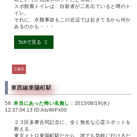
スポ館裏トイレは、自殺者が二名出ていると噂のト
イレ。
それに、水難事故もこの近辺では起きてるから何か
あるのかも・・・
5chで見る
江東区
東西線東陽町駅
58 :
本当にあった怖い名無し
：2013/06/19(水)
12:37:04.13 ID:AIuWiPx00
２３区多摩合同記念に、全く無名な心霊スポットを
教える。
東京メトロ東陽町駅だから、誰でも気軽に行けるだ