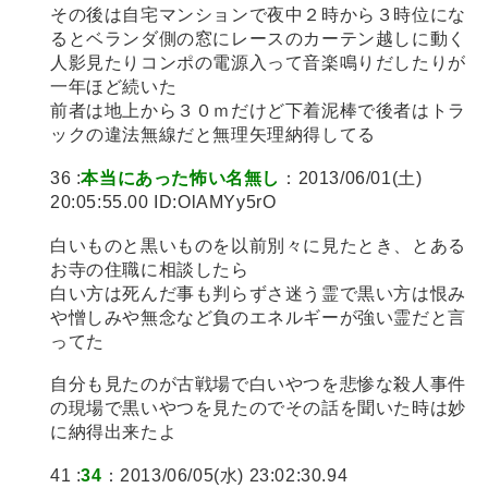
その後は自宅マンションで夜中２時から３時位にな
るとベランダ側の窓にレースのカーテン越しに動く
人影見たりコンポの電源入って音楽鳴りだしたりが
一年ほど続いた
前者は地上から３０ｍだけど下着泥棒で後者はトラ
ックの違法無線だと無理矢理納得してる
36 :
本当にあった怖い名無し
：2013/06/01(土)
20:05:55.00 ID:OlAMYy5rO
白いものと黒いものを以前別々に見たとき、とある
お寺の住職に相談したら
白い方は死んだ事も判らずさ迷う霊で黒い方は恨み
や憎しみや無念など負のエネルギーが強い霊だと言
ってた
自分も見たのが古戦場で白いやつを悲惨な殺人事件
の現場で黒いやつを見たのでその話を聞いた時は妙
に納得出来たよ
41 :
34
：2013/06/05(水) 23:02:30.94