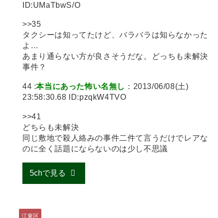
ID:UMaTbwS/O
>>35
タクシーは知ってたけど、バラバラは知らなかった
よ…
あまり通らない方が良さそうだな。どっちも未解決
事件？
44 :
本当にあった怖い名無し
：2013/06/08(土)
23:58:30.68 ID:pzqkW4TVO
>>41
どちらも未解決
同じ敷地で殺人絡みの事件二件て言うだけでレアな
のに全く話題にならないのは少し不思議
5chで見る
江東区