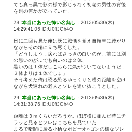
ても真っ黒で影の様で影じゃなく初老の男性の背後
を別の何かが立っていた。
28 :
本当にあった怖い名無し
：2013/05/30(木)
14:29:41.06 ID:U0ffJCh4O
日に二回も見た俺は既に戦慄を覚え自転車に跨がり
ながらその場に立ち尽くした。
「どうしよう…戻ればさっきの白いのが…前には別
の黒いのが…でも白いのは２体、
黒いのは１体だしこちらに気がついてないようだ…
２体よりは１体でしょ」
そう考えた俺は恐る恐るゆっくりと横の距離を空け
ながら犬連れの老人とソレを追い抜こうとした。
29 :
本当にあった怖い名無し
：2013/05/30(木)
14:31:38.76 ID:U0ffJCh4O
距離は３ｍくらいだろうか。ほぼ横に並んだ時にチ
ラッと見るとソレはこちらを見ていた！
まるで暗闇に居る小柄なボビーオ○ゴンの様なソレ