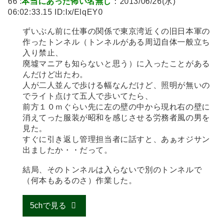
66 :
本当にあった怖い名無し
：2013/06/26(水)
06:02:33.15 ID:Ix/ElqEY0
ずいぶん前に仕事の関係で東京湾近くの旧日本軍の
作ったトンネル（トンネルがある周辺自体一般立ち
入り禁止、
廃墟マニアも知らないと思う）に入ったことがある
んだけど出たわ。
人が二人並んで歩ける幅なんだけど、照明が無いの
でライト点けて五人で歩いてたら、
前方１０ｍぐらい先に左の壁の中から現れ右の壁に
消えてった服装が昭和を感じさせる労務者風の男を
見た。
すぐに引き返し管理担当者に話すと、あぁオジサン
出ましたか・・だって。
結局、そのトンネルは入らないで別のトンネルで
（何本もあるのさ）作業した。
5chで見る