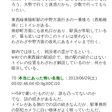
ろう。大勢で行くと迷惑だから、少数で行ってもら
いたい。
東西線東陽町駅の中野方面行きの一番後ろ（西船橋
側）にトイレがある。
南砂町方面にも改札口があり、駅員が常駐している
が、最も近いはずのこのトイレは使わない。
わざわざ中野方面の改札にあるトイレまで行く。
都内では珍しく、戦没者の霊がでるという。
wikiでの東西線の駅紹介で、他の駅の紹介にはない
トイレの位置をわざわざ解説しているのが、何かを
暗示している。
70 :
本当にあった怖い名無し
：2013/06/29(土)
00:02:46.04 ID:IIgX0Ci10
>>58で書いたものだが、誰も凸ってないのか
でな、話の続きがあるんだ。
トイレがある側のでの話の続きなんだが、駅事務所
の防犯カメラに白い物体がよく映っていたんだ。