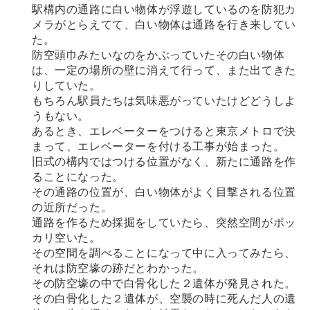
駅構内の通路に白い物体が浮遊しているのを防犯カ
メラがとらえてて、白い物体は通路を行き来してい
た。
防空頭巾みたいなのをかぶっていたその白い物体
は、一定の場所の壁に消えて行って、また出てきた
りしていた。
もちろん駅員たちは気味悪がっていたけどどうしよ
うもない。
あるとき、エレベーターをつけると東京メトロで決
まって、エレベーターを付ける工事が始まった。
旧式の構内ではつける位置がなく、新たに通路を作
ることになった。
その通路の位置が、白い物体がよく目撃される位置
の近所だった。
通路を作るため採掘をしていたら、突然空間がポッ
カリ空いた。
その空間を調べることになって中に入ってみたら、
それは防空壕の跡だとわかった。
その防空壕の中で白骨化した２遺体が発見された。
その白骨化した２遺体が、空襲の時に死んだ人の遺