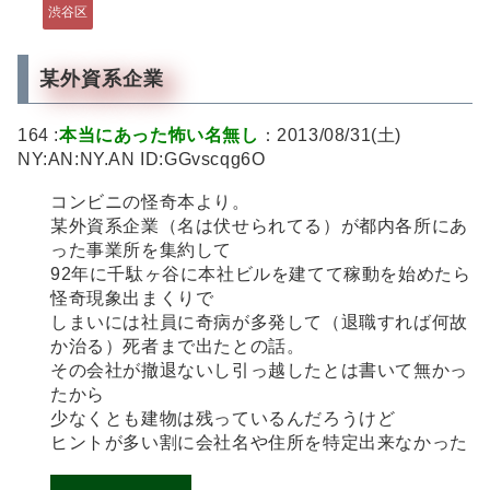
渋谷区
某外資系企業
164 :
本当にあった怖い名無し
：2013/08/31(土)
NY:AN:NY.AN ID:GGvscqg6O
コンビニの怪奇本より。
某外資系企業（名は伏せられてる）が都内各所にあ
った事業所を集約して
92年に千駄ヶ谷に本社ビルを建てて稼動を始めたら
怪奇現象出まくりで
しまいには社員に奇病が多発して（退職すれば何故
か治る）死者まで出たとの話。
その会社が撤退ないし引っ越したとは書いて無かっ
たから
少なくとも建物は残っているんだろうけど
ヒントが多い割に会社名や住所を特定出来なかった