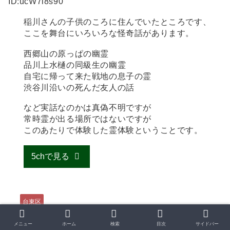
ID:ucW7i8s90
稲川さんの子供のころに住んでいたところです、
ここを舞台にいろいろな怪奇話があります。
西郷山の原っぱの幽霊
品川上水樋の同級生の幽霊
自宅に帰って来た戦地の息子の霊
渋谷川沿いの死んだ友人の話
など実話なのかは真偽不明ですが
常時霊が出る場所ではないですが
このあたりで体験した霊体験ということです。
5chで見る
台東区
メニュー
ホーム
検索
目次
サイドバー