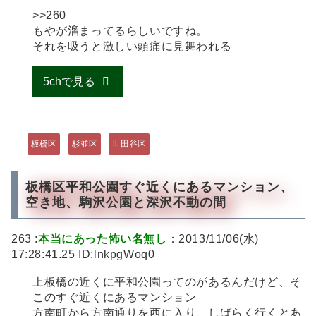
>>260
もやが溜まってるらしいですね。
それを吸うと激しい頭痛に見舞われる
5chで見る
板橋区
杉並区
世田谷区
板橋区平和公園すぐ近くにあるマンション、
空き地、駒沢公園と深沢不動の間
263 :
本当にあった怖い名無し
：2013/11/06(水)
17:28:41.25 ID:lnkpgWoq0
上板橋の近くに平和公園ってのがあるんだけど、そ
このすぐ近くにあるマンション
方南町から方南通りを西に入り、しばらく行くとあ