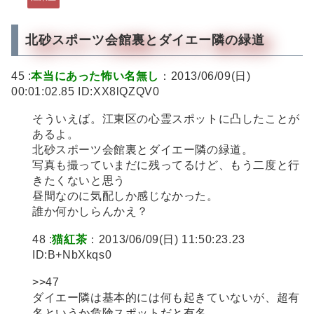
北砂スポーツ会館裏とダイエー隣の緑道
45 :
本当にあった怖い名無し
：2013/06/09(日)
00:01:02.85 ID:XX8lQZQV0
そういえば。江東区の心霊スポットに凸したことが
あるよ。
北砂スポーツ会館裏とダイエー隣の緑道。
写真も撮っていまだに残ってるけど、もう二度と行
きたくないと思う
昼間なのに気配しか感じなかった。
誰か何かしらんかえ？
48 :
猫紅茶
：2013/06/09(日) 11:50:23.23
ID:B+NbXkqs0
>>47
ダイエー隣は基本的には何も起きていないが、超有
名というか危険スポットだと有名。