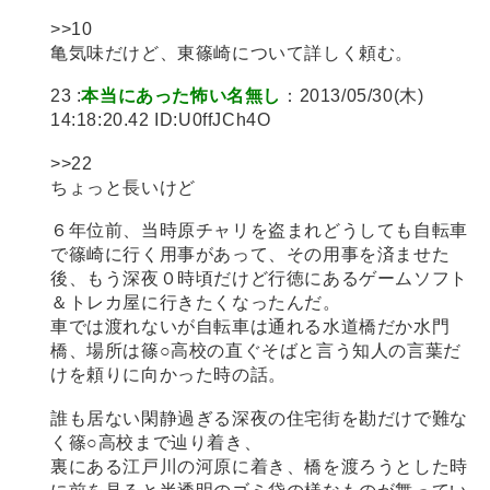
>>10
亀気味だけど、東篠崎について詳しく頼む。
23 :
本当にあった怖い名無し
：2013/05/30(木)
14:18:20.42 ID:U0ffJCh4O
>>22
ちょっと長いけど
６年位前、当時原チャリを盗まれどうしても自転車
で篠崎に行く用事があって、その用事を済ませた
後、もう深夜０時頃だけど行徳にあるゲームソフト
＆トレカ屋に行きたくなったんだ。
車では渡れないが自転車は通れる水道橋だか水門
橋、場所は篠○高校の直ぐそばと言う知人の言葉だ
けを頼りに向かった時の話。
誰も居ない閑静過ぎる深夜の住宅街を勘だけで難な
く篠○高校まで辿り着き、
裏にある江戸川の河原に着き、橋を渡ろうとした時