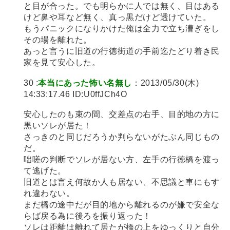
と目が合った。でも明らかに人では無く、目はある
けど鼻や耳など無く、真っ黒だけど透けていた。
もうパニックになりかけた俺は全力で立ち漕ぎをし
その場を離れた。
あっと言うに旧道の行徳街道の手前迄たどり着き民
家を見て安心した。
30 :
本当にあった怖い名無し
：2013/05/30(木)
14:33:17.46 ID:U0ffJCh4O
安心したのも束の間、交差点の右手、目的地の方に
黒いソレが居た！
さっきのと同じだろうか判らないがたぶん同じもの
だ。
咄嗟の判断でソレが居ない方、左手の行徳橋を渡っ
て逃げた。
旧道とは言え何故か人も居ない、不思議と車にもす
れ違わない。
まだ橋の途中だが目的地から離れるのが嫌で安全な
らば戻る為に後ろを振り返った！
ソレは距離は離れて居たが橋の上をゆっくりと自分