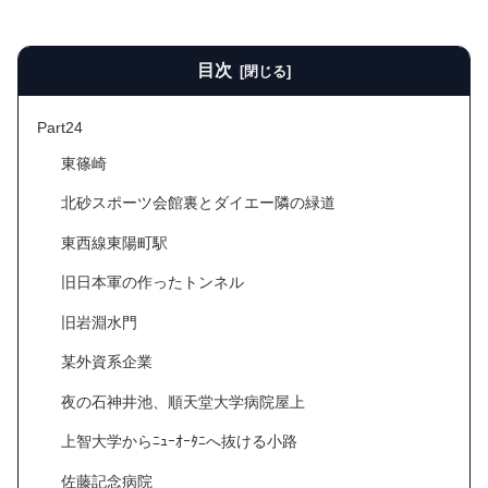
目次
Part24
東篠崎
北砂スポーツ会館裏とダイエー隣の緑道
東西線東陽町駅
旧日本軍の作ったトンネル
旧岩淵水門
某外資系企業
夜の石神井池、順天堂大学病院屋上
上智大学からﾆｭｰｵｰﾀﾆへ抜ける小路
佐藤記念病院