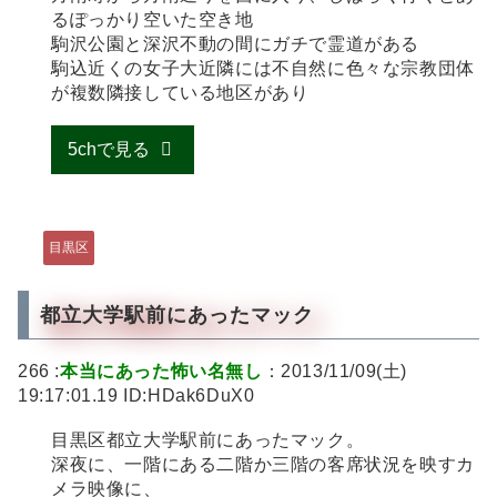
るぽっかり空いた空き地
駒沢公園と深沢不動の間にガチで霊道がある
駒込近くの女子大近隣には不自然に色々な宗教団体
が複数隣接している地区があり
5chで見る
目黒区
都立大学駅前にあったマック
266 :
本当にあった怖い名無し
：2013/11/09(土)
19:17:01.19 ID:HDak6DuX0
目黒区都立大学駅前にあったマック。
深夜に、一階にある二階か三階の客席状況を映すカ
メラ映像に、