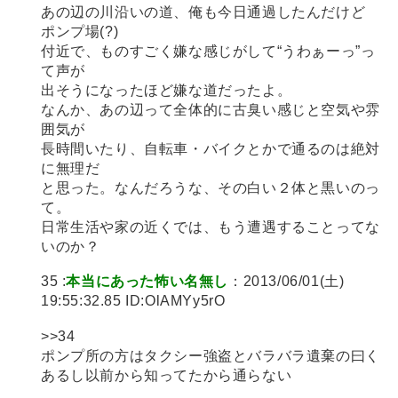
あの辺の川沿いの道、俺も今日通過したんだけど
ポンプ場(?)
付近で、ものすごく嫌な感じがして“うわぁーっ”っ
て声が
出そうになったほど嫌な道だったよ。
なんか、あの辺って全体的に古臭い感じと空気や雰
囲気が
長時間いたり、自転車・バイクとかで通るのは絶対
に無理だ
と思った。なんだろうな、その白い２体と黒いのっ
て。
日常生活や家の近くでは、もう遭遇することってな
いのか？
35 :
本当にあった怖い名無し
：2013/06/01(土)
19:55:32.85 ID:OlAMYy5rO
>>34
ポンプ所の方はタクシー強盗とバラバラ遺棄の曰く
あるし以前から知ってたから通らない