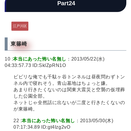
Part24
江戸川区
東篠崎
10 :
本当にあった怖い名無し
：2013/05/22(水)
04:33:57.73 ID:SklZpRN1O
ビビリな俺でも千駄ヶ谷トンネルは昼夜問わずトン
ネル内で寝れそう。青山墓地はちょっと嫌。
あまり行きたくないのは関東大震災と空襲の仮埋葬
した公園全部。
ネットじゃ全然話に出ないが二度と行きたくないの
が東篠崎。
22 :
本当にあった怖い名無し
：2013/05/30(木)
07:17:34.89 ID:gt4Izg2vO