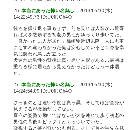
26 :
本当にあった怖い名無し
：2013/05/30(木)
14:22:49.73 ID:U0ffJCh4O
後ろを振り返る事もせず、前を見れば人影が…近寄
れば犬を散歩する初老の男性がゆっくり歩いてた。
「良かった…人が居た」篠崎駅近辺以降、人にも車
にもすれ違わなかった俺は安心していると全身を寒
気に襲われ鳥肌が立った。
犬連れの男性の背後に真っ黒い人影がある…最初は
重なる様に居たから見えなかったけどもう一体居
た。
27 :
本当にあった怖い名無し
：2013/05/30(木)
14:24:54.09 ID:U0ffJCh4O
さっきのとは違い今度は真っ黒、そしてほぼ全身が
見えてるが微動だしてない。
直立の姿勢で動いてはないが犬を連れて歩く初老の
男性の背後をピッタリとくっついていた。
凝視すると髪が無いのも判る。そして首や手先を見