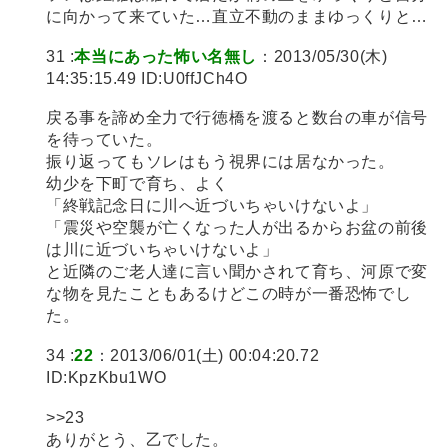
に向かって来ていた…直立不動のままゆっくりと…
31 :
本当にあった怖い名無し
：2013/05/30(木)
14:35:15.49 ID:U0ffJCh4O
戻る事を諦め全力で行徳橋を渡ると数台の車が信号
を待っていた。
振り返ってもソレはもう視界には居なかった。
幼少を下町で育ち、よく
「終戦記念日に川へ近づいちゃいけないよ」
「震災や空襲が亡くなった人が出るからお盆の前後
は川に近づいちゃいけないよ」
と近隣のご老人達に言い聞かされて育ち、河原で変
な物を見たこともあるけどこの時が一番恐怖でし
た。
34 :
22
：2013/06/01(土) 00:04:20.72
ID:KpzKbu1WO
>>23
ありがとう、乙でした。