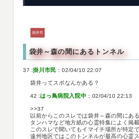
袋井市
袋井～森の間にあるトンネル
37 :
掛川市民
：02/04/10 22:07
袋井ってスポなんかある？
42 :
はっ鳥病院入院中
：02/04/10 22:13
>>37
以前からこのスレでは袋井～森の間にあ
タンハマなど地方紙の心霊特集によく掲
このスレで聞いてもイマイチ場所が特定
遠州地区ではこのトンネルが最高の心霊