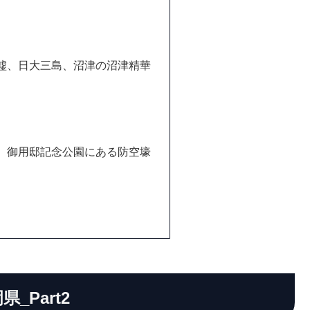
墟、日大三島、沼津の沼津精華
、御用邸記念公園にある防空壕
県_Part2