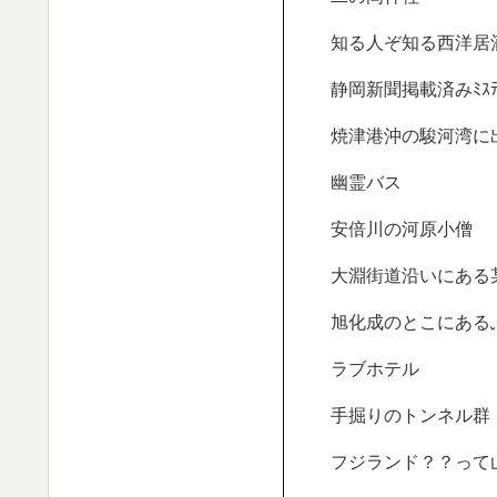
知る人ぞ知る西洋居
静岡新聞掲載済みﾐｽﾃ
焼津港沖の駿河湾に
幽霊バス
安倍川の河原小僧
大淵街道沿いにある
旭化成のとこにある
ラブホテル
手掘りのトンネル群
フジランド？？って