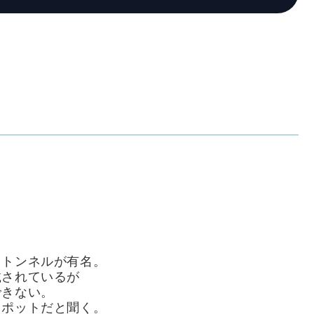
るトンネルが有名。
載されているが
できない。
スポットだと聞く。