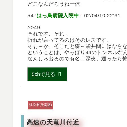
どこなんだろうね一体
54 :
はっ鳥病院入院中
：02/04/10 22:31
>>49
それです、それ。
折れが言ってるのはそのレスです。
そぉ～か、そこだと森～袋井間にはなら
ということは、やっぱり44のトンネルな
なんしろ出るので有名。深夜、通ったら
5chで見る
浜松市(天竜区)
高速の天竜川付近