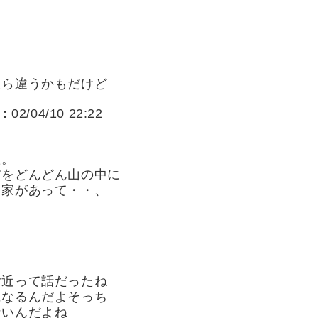
たら違うかもだけど
：02/04/10 22:22
た。
前をどんどん山の中に
旧家があって・・、
付近って話だったね
になるんだよそっち
ないんだよね