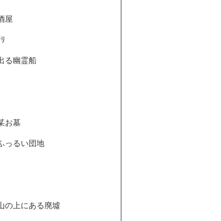
酒屋
ﾘ
出る幽霊船
某お墓
ふっるい団地
山の上にある廃墟