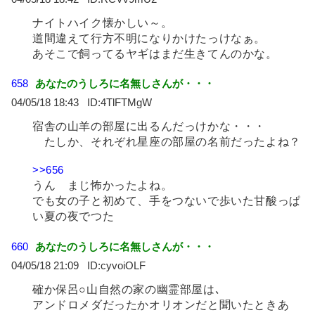
ナイトハイク懐かしい～。
道間違えて行方不明になりかけたっけなぁ。
あそこで飼ってるヤギはまだ生きてんのかな。
658
あなたのうしろに名無しさんが・・・
04/05/18 18:43
4TlFTMgW
宿舎の山羊の部屋に出るんだっけかな・・・
たしか、それぞれ星座の部屋の名前だったよね？
>>656
うん まじ怖かったよね。
でも女の子と初めて、手をつないで歩いた甘酸っぱ
い夏の夜でつた
660
あなたのうしろに名無しさんが・・・
04/05/18 21:09
cyvoiOLF
確か保呂○山自然の家の幽霊部屋は､
アンドロメダだったかオリオンだと聞いたときあ