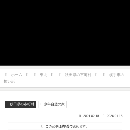
ホーム
東北
秋田県の市町村
横手市の
怖い話
秋田県の市町村
少年自然の家
2021.02.18
2026.01.15
この記事は
約4分
で読めます。