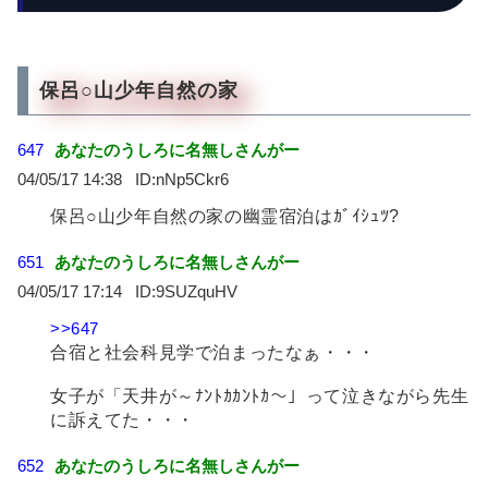
保呂○山少年自然の家
647
あなたのうしろに名無しさんがー
04/05/17 14:38
nNp5Ckr6
保呂○山少年自然の家の幽霊宿泊はｶﾞｲｼｭﾂ?
651
あなたのうしろに名無しさんがー
04/05/17 17:14
9SUZquHV
>>647
合宿と社会科見学で泊まったなぁ・・・
女子が「天井が～ﾅﾝﾄｶｶﾝﾄｶ～」って泣きながら先生
に訴えてた・・・
652
あなたのうしろに名無しさんがー