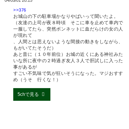
04/03/01 20:15
>>376
お城山の下の駐車場かなりやばいって聞いたよ。
（友達の上司が夜８時頃 そこに車を止めて車内で
一服してたら、突然ボンネットに血だらけの女の人
が現れて
、人間とは思えないような間接の動きをしながら、
もがいてたそうだ）
あと昔に（１０年前位）お城の近くにある神社みた
いな所に夜中の２時過ぎ友人３人で肝試しに入った
事があるが
すごい不気味で気が狂いそうになった。マジおすす
め（うそ 行くな！）
5chで見る