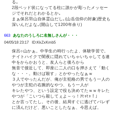
る｡
2段ベッド状になってる柱に誰かが彫ったメッセー
ジでそれだとわかるとか｡
まぁ保呂羽山自体霊山だし｡(山岳信仰の対象)歴史も
深いんだよな｡(開山して1200年余り)
663
あなたのうしろに名無しさんが・・・
04/05/18 23:17
KkZxKmb5
保呂○山かぁ。中学生の時行ったよ、体験学習で。
ナイトハイクで闇夜に隠れていちゃいちゃしてる連
中をからかおうと、友人らと後ろから
無音で接近して、即座に二人の口を押さえて「動く
な・・・。動けば殺す」とかやったなぁｗ
３人でやったんだが、俺が主犯格の男でもう一人の
やつが主犯の右腕的なやつ、もう一人が
キレたやつ、という設定で役も決めてたｗｗキレた
やつが「こいつら殺してぇよ～っ！ｱﾋｬﾋｬ！」
とか言ってたし。その後、結局すぐに逃げてバレず
に済んだけど、悪いことしたなぁ、今思えば。