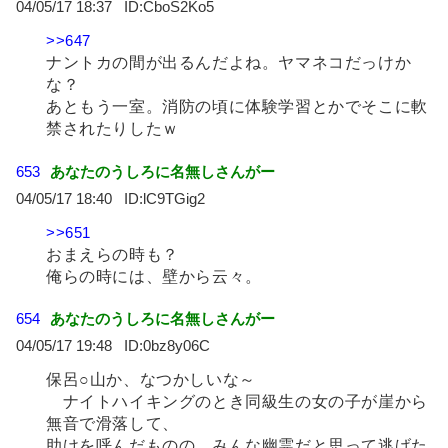
04/05/17 18:37
CboS2Ko5
>>647
ナントカの間が出るんだよね。ヤマネコだっけか
な？
あともう一室。消防の頃に体験学習とかでそこに軟
禁されたりしたｗ
653
あなたのうしろに名無しさんがー
04/05/17 18:40
lC9TGig2
>>651
おまえらの時も？
俺らの時には、壁から云々。
654
あなたのうしろに名無しさんがー
04/05/17 19:48
0bz8y06C
保呂○山か、なつかしいな～
ナイトハイキングのとき同級生の女の子が崖から
無音で滑落して、
助けを呼んだものの、みんな幽霊だと思って逃げた