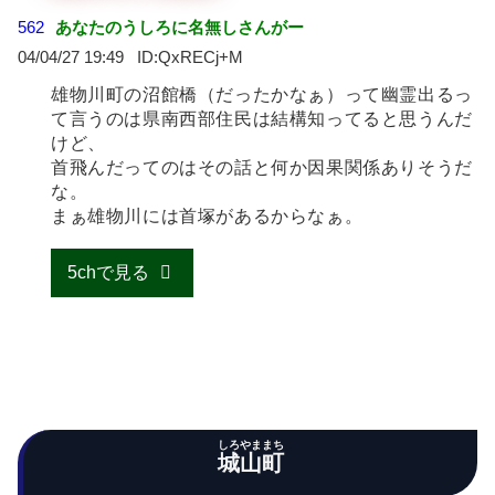
562
あなたのうしろに名無しさんがー
04/04/27 19:49
QxRECj+M
雄物川町の沼館橋（だったかなぁ）って幽霊出るっ
て言うのは県南西部住民は結構知ってると思うんだ
けど、
首飛んだってのはその話と何か因果関係ありそうだ
な。
まぁ雄物川には首塚があるからなぁ。
5chで見る
しろやままち
城山町