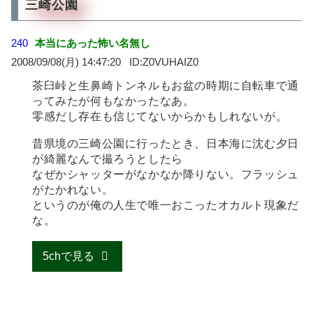
三崎公園
240
本当にあった怖い名無し
2008/09/08(月) 14:47:20
Z0VUHAIZ0
茶臼峠と生鼻崎トンネルもお盆の時期に自転車で通
ってみたが何もなかったなあ。
零感だし存在も信じてないからかもしれないが。
昔県境の三崎公園に行ったとき、日本海に沈む夕日
が綺麗なんで撮ろうとしたら
なぜかシャッターがなかなか降りない。フラッシュ
がたかれない。
というのが俺の人生で唯一おこったオカルト現象だ
な。
5chで見る