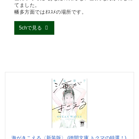
てました。
幡多方面ではｵｽｽﾒの場所です。
5chで見る
海がきこえる〈新装版〉 (徳間文庫 トクマの特選！)