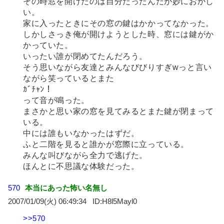
その時窓を開けたのは自分だったんだが妙におかし
い。
家に入ったときにその窓の鍵はかかってなかった。
しかしさっき俺が開けようとした時、窓には鍵がか
かっていた。
いったい誰が閉めてたんだろう。
そう思いながら友達とみんなびびりすぎwっと言い
ながら笑っているとまた
ｶﾞﾁｬﾝ！
って音が鳴った。
まさかと思い家の窓を見てみるとまた鍵が閉まって
いる。
中には誰もいなかったはずだ。
ふと二階を見ると誰かが窓際に立っている。
みんな叫びながら全力で逃げた。
ほんとに不思議な体験だった。
570
本当にあった怖い名無し
2007/01/09(火) 06:49:34
H8l5Mayl0
>>570