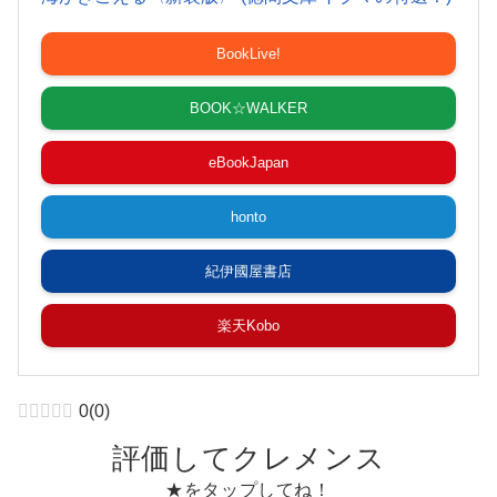
BookLive!
BOOK☆WALKER
eBookJapan
honto
紀伊國屋書店
楽天Kobo
0
(
0
)
評価してクレメンス
★をタップしてね！