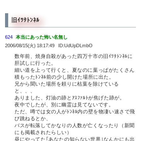
旧ｲﾂﾀﾄﾝﾈﾙ
624
本当にあった怖い名無し
2006/08/15(火) 18:17:49
UdUpDLmbO
数年前、焼身自殺があった四万十市の旧ｲﾂﾀﾄﾝﾈﾙに
肝試しに行った。
細い道を上って行くと、夏なのに葉っぱがたくさん
積もったﾄﾝﾈﾙ前の少し開けた場所に出た。
兄から聞いた場所を頼りに枯葉を除けている
と、、、
ありました、灯油の跡とｱｽﾌｧﾙﾄが焦げた跡が。
夜中でしたが、別に幽霊は見てないです。
ただ、噂では女の人がﾄﾝﾈﾙ内の壁を物凄い速さで飛
び跳ねるとか、
バスが転落してかなりの人数が亡くなったり（新聞
にも掲載されたらしい）
昼にやってた｢あなたの知らない世界｣なんかにも出