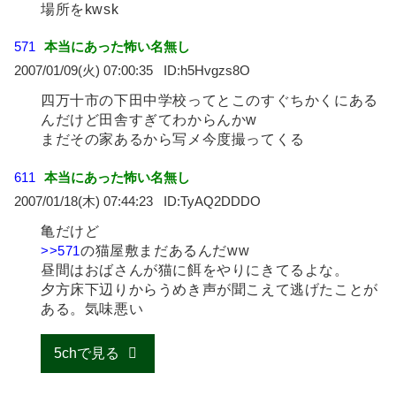
場所をkwsk
571
本当にあった怖い名無し
2007/01/09(火) 07:00:35
h5Hvgzs8O
四万十市の下田中学校ってとこのすぐちかくにある
んだけど田舎すぎてわからんかw
まだその家あるから写メ今度撮ってくる
611
本当にあった怖い名無し
2007/01/18(木) 07:44:23
TyAQ2DDDO
亀だけど
>>571
の猫屋敷まだあるんだww
昼間はおばさんが猫に餌をやりにきてるよな。
夕方床下辺りからうめき声が聞こえて逃げたことが
ある。気味悪い
5chで見る