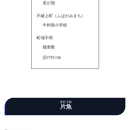
君が淵
不破上町（ふばかみまち）
中村南小学校
町域不明
猫屋敷
旧ｲﾂﾀﾄﾝﾈﾙ
かたうお
片魚