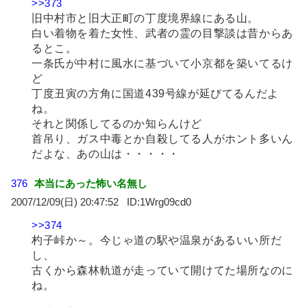
>>373
旧中村市と旧大正町の丁度境界線にある山。
白い着物を着た女性、武者の霊の目撃談は昔からあ
るとこ。
一条氏が中村に風水に基づいて小京都を築いてるけ
ど
丁度丑寅の方角に国道439号線が延びてるんだよ
ね。
それと関係してるのか知らんけど
首吊り、ガス中毒とか自殺してる人がホント多いん
だよな、あの山は・・・・・
376
本当にあった怖い名無し
2007/12/09(日) 20:47:52
1Wrg09cd0
>>374
杓子峠か～。今じゃ道の駅や温泉があるいい所だ
し、
古くから森林軌道が走っていて開けてた場所なのに
ね。