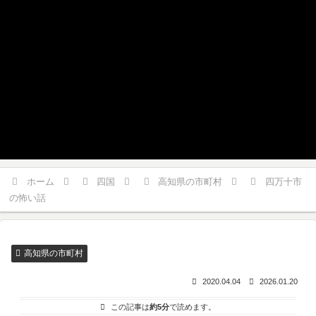
ホーム
四国
高知県の市町村
四万十市
の怖い話
高知県の市町村
2020.04.04
2026.01.20
この記事は
約5分
で読めます。