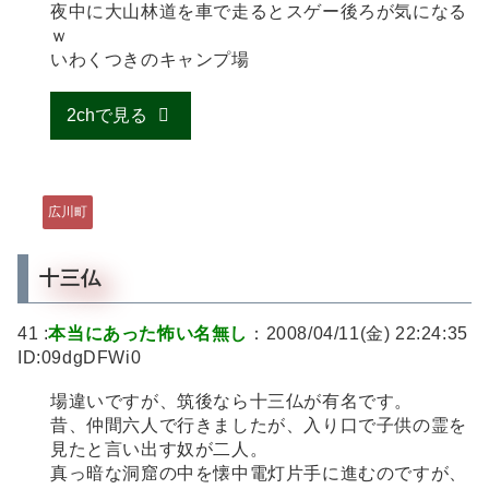
夜中に大山林道を車で走るとスゲー後ろが気になる
ｗ
いわくつきのキャンプ場
2chで見る
広川町
十三仏
41 :
本当にあった怖い名無し
：2008/04/11(金) 22:24:35
ID:09dgDFWi0
場違いですが、筑後なら十三仏が有名です。
昔、仲間六人で行きましたが、入り口で子供の霊を
見たと言い出す奴が二人。
真っ暗な洞窟の中を懐中電灯片手に進むのですが、