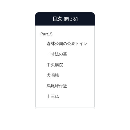
目次
Part15
森林公園の公衆トイレ
一寸法の墓
中央病院
犬鳴峠
烏尾峠付近
十三仏