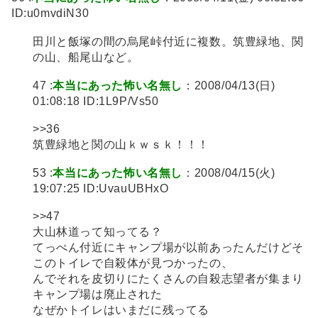
ID:u0mvdiN30
田川と飯塚の間の烏尾峠付近に複数。筑豊緑地、関
の山、船尾山など。
47 :
本当にあった怖い名無し
：2008/04/13(日)
01:08:18 ID:1L9P/Vs50
>>36
筑豊緑地と関の山ｋｗｓｋ！！！
53 :
本当にあった怖い名無し
：2008/04/15(火)
19:07:25 ID:UvauUBHxO
>>47
大山林道って知ってる？
てっぺん付近にキャンプ場が以前あったんだけどそ
このトイレで自殺体が見つかったの、
んでそれを皮切りにたくさんの自殺志望者が集まり
キャンプ場は廃止された
なぜかトイレはいまだに残ってる