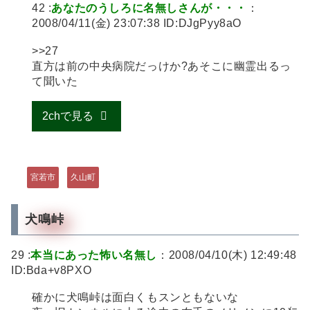
42 :
あなたのうしろに名無しさんが・・・
：
2008/04/11(金) 23:07:38 ID:DJgPyy8aO
>>27
直方は前の中央病院だっけか?あそこに幽霊出るっ
て聞いた
2chで見る
宮若市
久山町
犬鳴峠
29 :
本当にあった怖い名無し
：2008/04/10(木) 12:49:48
ID:Bda+v8PXO
確かに犬鳴峠は面白くもスンともないな