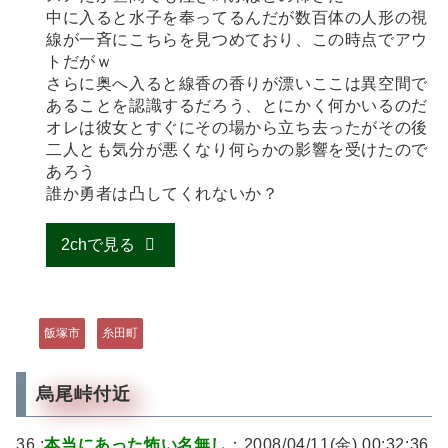
中に入ると水子を奉ってるんだが数百体の人形の視
線が一斉にこちらを見つめており、この時点でアウ
トだがｗ
さらに奥へ入ると線香の香りが漂いここは異空間で
あることを認識するだろう、とにかく何かいるのだ
オレは彼女とすぐにその場から立ち去ったがその後
二人とも気分が悪くなり何らかの影響を受けたので
あろう
誰か勇者は凸してくれないか？
2chで見る
飯塚市
糸田町
烏尾峠付近
36 :
本当にあった怖い名無し
：2008/04/11(金) 00:32:36