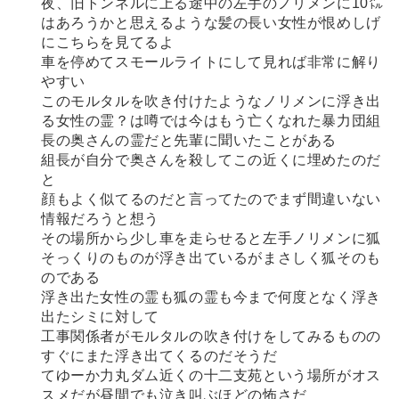
夜、旧トンネルに上る途中の左手のノリメンに10㍍
はあろうかと思えるような髪の長い女性が恨めしげ
にこちらを見てるよ
車を停めてスモールライトにして見れば非常に解り
やすい
このモルタルを吹き付けたようなノリメンに浮き出
る女性の霊？は噂では今はもう亡くなれた暴力団組
長の奥さんの霊だと先輩に聞いたことがある
組長が自分で奥さんを殺してこの近くに埋めたのだ
と
顔もよく似てるのだと言ってたのでまず間違いない
情報だろうと想う
その場所から少し車を走らせると左手ノリメンに狐
そっくりのものが浮き出ているがまさしく狐そのも
のである
浮き出た女性の霊も狐の霊も今まで何度となく浮き
出たシミに対して
工事関係者がモルタルの吹き付けをしてみるものの
すぐにまた浮き出てくるのだそうだ
てゆーか力丸ダム近くの十二支苑という場所がオス
スメだが昼間でも泣き叫ぶほどの怖さだ