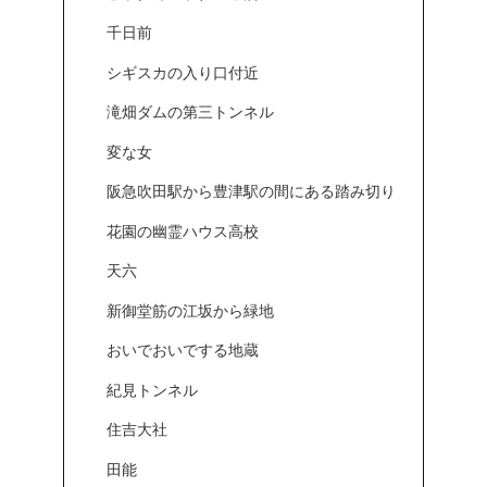
千日前
シギスカの入り口付近
滝畑ダムの第三トンネル
変な女
阪急吹田駅から豊津駅の間にある踏み切り
花園の幽霊ハウス高校
天六
新御堂筋の江坂から緑地
おいでおいでする地蔵
紀見トンネル
住吉大社
田能