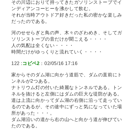
その川辺におりて持ってきたガソリンストーブでイ
ンディアンコーヒーを沸かして飲む。
それが当時アウトドア好きだった私の密かな楽しみ
だったのである。
河のせせらぎと鳥の声、木々のざわめき、そしてガ
ソリンストーブの音だけが聞こえる・・・・
人の気配は全くない・・・・
時間だけがゆっくりと流れていく・・・・
122 :
コピペ2
：02/05/16 17:16
家からそのダム湖に向かう道筋で、ダムの直前にト
ンネルが2つある。
ナトリウム灯の付いた綺麗なトンネルである。トン
ネルを抜けると左側にはダムの巨大な堤防がある。
道は上流に向かってダム湖の右側に沿って走ってい
るのであるが、その途中にずっと気になっていた場
所があった・・・。
ダム湖沿いの道から右の山へと向かう道が伸びてい
たのである。