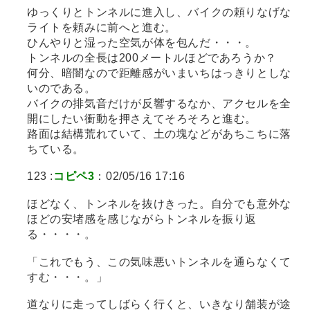
ゆっくりとトンネルに進入し、バイクの頼りなげな
ライトを頼みに前へと進む。
ひんやりと湿った空気が体を包んだ・・・。
トンネルの全長は200メートルほどであろうか？
何分、暗闇なので距離感がいまいちはっきりとしな
いのである。
バイクの排気音だけが反響するなか、アクセルを全
開にしたい衝動を押さえてそろそろと進む。
路面は結構荒れていて、土の塊などがあちこちに落
ちている。
123 :
コピペ3
：02/05/16 17:16
ほどなく、トンネルを抜けきった。自分でも意外な
ほどの安堵感を感じながらトンネルを振り返
る・・・・。
「これでもう、この気味悪いトンネルを通らなくて
すむ・・・。」
道なりに走ってしばらく行くと、いきなり舗装が途