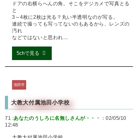
ドアの右横らへんの角。そこをデジカメで写真とる
と
3～4枚に2枚は光る？丸い半透明なのが写る。
連続で撮っても写ってないのもあるから、レンズの
汚れ
などではないと思われ…
5chで見る
池田市
大教大付属池田小学校
71 :
あなたのうしろに名無しさんが・・・
：02/05/10
12:48
大教大付属池田小学校