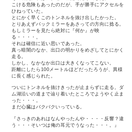
こける危険もあったのだが、手が勝手にアクセルを
ひねっていた。
とにかく早くこのトンネルを抜け出したかった。
とりあえずバックミラーをあさっての方向に捻る。
もしミラーを見たら絶対に『何か』が映
る・・・・。
それは確信に近い思いであった。
真っ暗闇のなか、出口の明かりをめざしてとにかく
走る。
しかし、なかなか出口は大きくなってこない。
距離にしたら100メートルほどだったろうが、異様
に長く感じられた。
ついにトンネルを抜けきったが止まらずに走る。ダ
ム湖沿いの道まで辿り着いたところでようやく止ま
った・・・。
まだ心臓はバクバクいっている。
『さっきのあれはなんやったんや・・・・反響？違
う・・・そいつは俺の耳元でうなった・・・。』