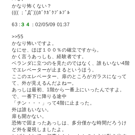
かなり怖くない？
(((( ；ﾟДﾟ)))ｶﾞｸｶﾞｸﾌﾞﾙﾌﾞﾙ
63 :
３４
：02/05/09 01:37
>>55
かなり怖いですよ。
なにせ、ほぼ１００％の確立ですから。
かく言うあっしも、経験者です。
ベランダに立つのを見たのではなく、誰もいない4階
でエレベーターが止まるというほう。
ここのエレベーター、扉のところがガラスになって
て、外が見えるんだよねー。
あっしは最初、1階から一番上にいったんですよ。
で、一番下に降りる途中
「チン・・・」って4階に止まった。
外は誰もいない。
扉も開かない。
恐怖で固まったあっしは、多分僅かな時間だろうけ
ど外を凝視しましたよ。