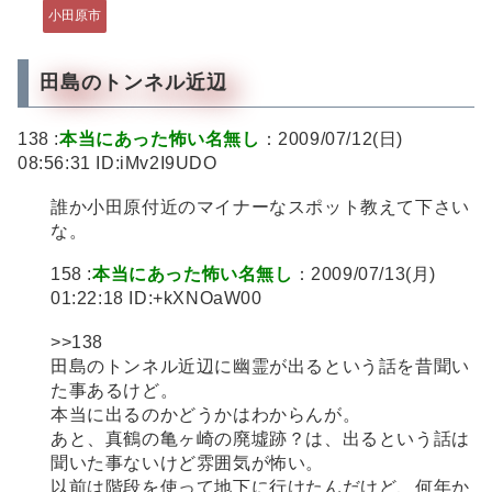
小田原市
田島のトンネル近辺
138 :
本当にあった怖い名無し
：2009/07/12(日)
08:56:31 ID:iMv2I9UDO
誰か小田原付近のマイナーなスポット教えて下さい
な。
158 :
本当にあった怖い名無し
：2009/07/13(月)
01:22:18 ID:+kXNOaW00
>>138
田島のトンネル近辺に幽霊が出るという話を昔聞い
た事あるけど。
本当に出るのかどうかはわからんが。
あと、真鶴の亀ヶ崎の廃墟跡？は、出るという話は
聞いた事ないけど雰囲気が怖い。
以前は階段を使って地下に行けたんだけど、何年か