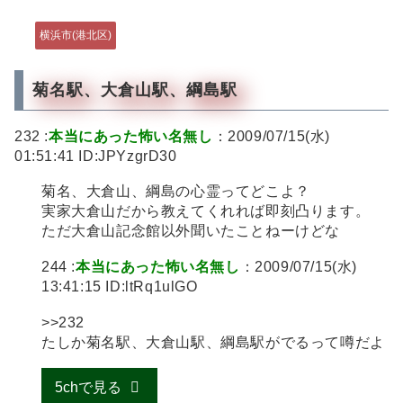
横浜市(港北区)
菊名駅、大倉山駅、綱島駅
232 :
本当にあった怖い名無し
：2009/07/15(水)
01:51:41 ID:JPYzgrD30
菊名、大倉山、綱島の心霊ってどこよ？
実家大倉山だから教えてくれれば即刻凸ります。
ただ大倉山記念館以外聞いたことねーけどな
244 :
本当にあった怖い名無し
：2009/07/15(水)
13:41:15 ID:ltRq1ulGO
>>232
たしか菊名駅、大倉山駅、綱島駅がでるって噂だよ
5chで見る