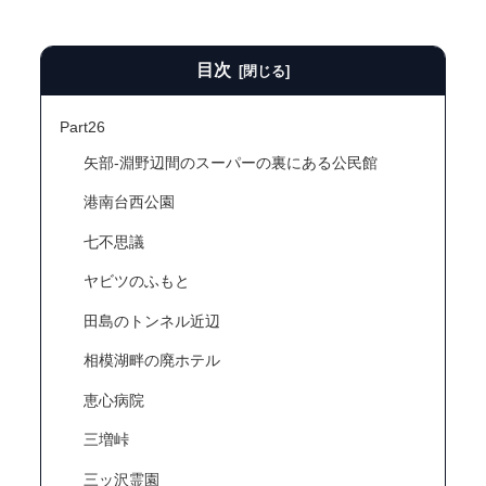
目次
Part26
矢部-淵野辺間のスーパーの裏にある公民館
港南台西公園
七不思議
ヤビツのふもと
田島のトンネル近辺
相模湖畔の廃ホテル
恵心病院
三増峠
三ッ沢霊園