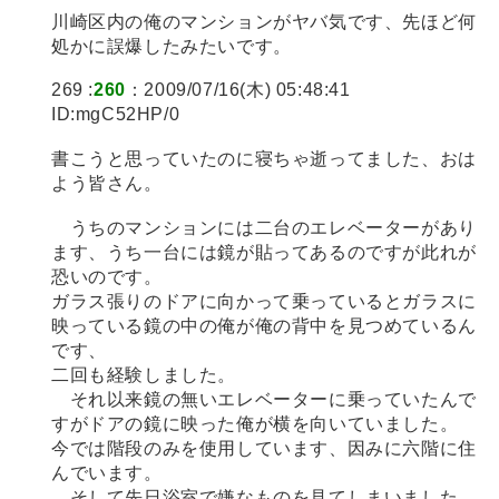
川崎区内の俺のマンションがヤバ気です、先ほど何
処かに誤爆したみたいです。
269 :
260
：2009/07/16(木) 05:48:41
ID:mgC52HP/0
書こうと思っていたのに寝ちゃ逝ってました、おは
よう皆さん。
うちのマンションには二台のエレベーターがあり
ます、うち一台には鏡が貼ってあるのですが此れが
恐いのです。
ガラス張りのドアに向かって乗っているとガラスに
映っている鏡の中の俺が俺の背中を見つめているん
です、
二回も経験しました。
それ以来鏡の無いエレベーターに乗っていたんで
すがドアの鏡に映った俺が横を向いていました。
今では階段のみを使用しています、因みに六階に住
んでいます。
そして先日浴室で嫌なものを見てしまいました、