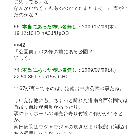
じめしてるよな
なんかいわくでもあるのか？たまたまそこに霊がい
たのかな？
66 :
本当にあった怖い名無し
：2009/07/09(木)
19:12:10 ID:nA3JfUpOO
>>42
「公園前」バス停の前にある公園？
詳しく。
74 :
本当にあった怖い名無し
：2009/07/09(木)
22:53:36 ID:k515wdkH0
>>67が言ってるのは、港南台中央公園の事だね。
ういえば他にも、ちょっと離れた港南台西公園では
首吊り自殺が何度かあったり、
駅の下りホームの洋光台寄り付近に何かがいると
か、
南部病院はウジャウジャの吹きだまり状態（病院は
ある程度しかたないか）で、