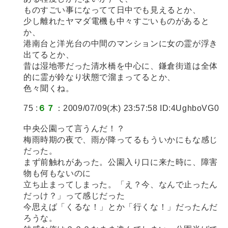
ものすごい事になってて日中でも見えるとか、
少し離れたヤマダ電機も中々すごいものがあると
か、
港南台と洋光台の中間のマンションに女の霊が浮き
出てるとか、
昔は湿地帯だった清水橋を中心に、鎌倉街道は全体
的に霊が鈴なり状態で溜まってるとか、
色々聞くね。
75 :
６７
：2009/07/09(木) 23:57:58 ID:4UghboVG0
中央公園って言うんだ！？
梅雨時期の夜で、雨が降ってるもういかにもな感じ
だった。
まず前触れがあった。公園入り口に来た時に、障害
物も何もないのに
立ち止まってしまった。「え？今、なんで止ったん
だっけ？」って感じだった
今思えば「くるな！」とか「行くな！」だったんだ
ろうな。