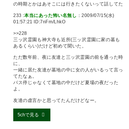
の時期とかはあそこには行きたくないって話してた
233 :
本当にあった怖い名無し
：2009/07/15(水)
01:57:21 ID:7nFm/LhkO
>>228
三ッ沢霊園も神大寺も近所(三ッ沢霊園に家の墓も
あるくらい)だけど初めて聞いた。
ただ数年前、夜に友達と三ッ沢霊園の前を通った時
に、
一緒に居た友達が墓地の中に女の人がいるって言っ
てたなぁ。
バス停じゃなくて墓地の中だけど夏場の夜だった
よ。
友達の虚言かと思ってたんだけどなー。
5chで見る