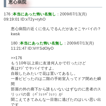
恵心病院
176 :
本当にあった怖い名無し
：2009/07/13(月)
09:19:01 ID:xT2y+ryhO
恵心病院の近くに住んでるんだがあそこヤバイの？
kwsk
180 :
本当にあった怖い名無し
：2009/07/13(月)
11:21:47 ID:VrYSdOlyO
>>176
もう10年以上前に友達何人かで行ったけど
夜はﾏｼﾞでヤバイですよ。
自殺したみたいで花は置いてあるし。
一番ビビったのは二階の手術室入ってドア閉めた瞬
間
部屋の外の廊下から誰もいないはずなのに患者のス
リッパの音（ﾊﾟｼｭｯﾊﾟｼｭｯ）が
聞こえてきてみんな一目散に逃げたのはいい思い出
です