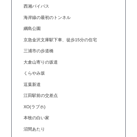
西湘バイパス
海岸線の最初のトンネル
綱島公園
京急金沢文庫駅下車、徒歩15分の住宅
三浦市の歩道橋
大倉山寄りの坂道
くらやみ坂
逗葉新道
江田駅前の交差点
XO(ラブホ)
本牧の白い家
沼間あたり