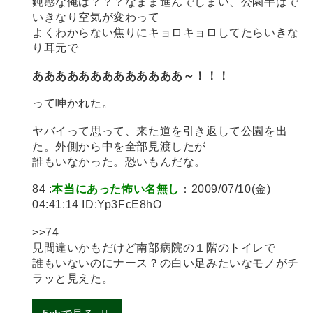
鈍感な俺は？？？なまま進んでしまい、公園半ばで
いきなり空気が変わって
よくわからない焦りにキョロキョロしてたらいきな
り耳元で
あああああああああああああ～！！！
って呻かれた。
ヤバイって思って、来た道を引き返して公園を出
た。外側から中を全部見渡したが
誰もいなかった。恐いもんだな。
84 :
本当にあった怖い名無し
：2009/07/10(金)
04:41:14 ID:Yp3FcE8hO
>>74
見間違いかもだけど南部病院の１階のトイレで
誰もいないのにナース？の白い足みたいなモノがチ
ラッと見えた。