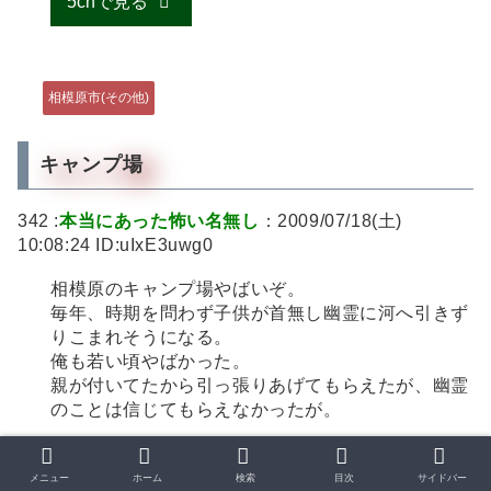
5chで見る
相模原市(その他)
キャンプ場
342 :
本当にあった怖い名無し
：2009/07/18(土)
10:08:24 ID:uIxE3uwg0
相模原のキャンプ場やばいぞ。
毎年、時期を問わず子供が首無し幽霊に河へ引きず
りこまれそうになる。
俺も若い頃やばかった。
親が付いてたから引っ張りあげてもらえたが、幽霊
のことは信じてもらえなかったが。
343 :
本当にあった怖い名無し
：2009/07/18(土)
10:56:01 ID:ux1u9QH9O
メニュー
ホーム
検索
目次
サイドバー