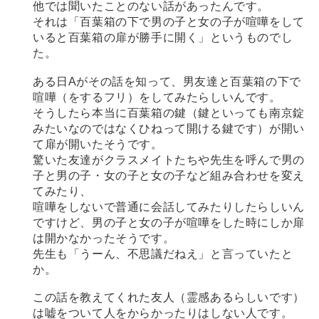
他では聞いたことのない話があったんです。
それは「百葉箱の下で男の子と女の子が喧嘩をして
いると百葉箱の扉が勝手に開く」というものでし
た。
ある日Aがその話を知って、男友達と百葉箱の下で
喧嘩（をするフリ）をしてみたらしいんです。
そうしたら本当に百葉箱の鍵（鍵といっても南京錠
みたいなのではなくひねって開ける鍵です）が開い
て扉が開いたそうです。
驚いた友達がクラスメイトたちや先生を呼んで男の
子と男の子・女の子と女の子など組み合わせを変え
てみたり、
喧嘩をしないで普通に会話してみたりしたらしいん
ですけど、男の子と女の子が喧嘩をした時にしか扉
は開かなかったそうです。
先生も「うーん、不思議だねえ」と言っていたと
か。
この話を教えてくれた友人（霊感あるらしいです）
は嘘をついて人をからかったりはしない人です。