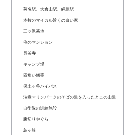
菊名駅、大倉山駅、綱島駅
本牧のマイカル近くの白い家
三ッ沢墓地
俺のマンション
長谷寺
キャンプ場
四角い幽霊
保土ヶ谷バイパス
油壷マリンパークのそばの道を入ったとこの山道
自衛隊の訓練施設
腹切りやぐら
鳥ヶ崎