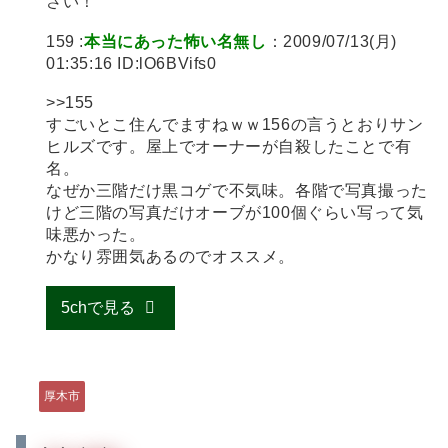
さい！
159 :
本当にあった怖い名無し
：2009/07/13(月)
01:35:16 ID:lO6BVifs0
>>155
すごいとこ住んでますねｗｗ156の言うとおりサン
ヒルズです。屋上でオーナーが自殺したことで有
名。
なぜか三階だけ黒コゲで不気味。各階で写真撮った
けど三階の写真だけオーブが100個ぐらい写って気
味悪かった。
かなり雰囲気あるのでオススメ。
5chで見る
厚木市