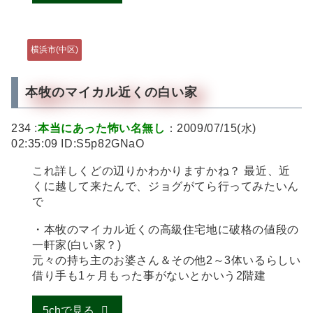
横浜市(中区)
本牧のマイカル近くの白い家
234 :
本当にあった怖い名無し
：2009/07/15(水)
02:35:09 ID:S5p82GNaO
これ詳しくどの辺りかわかりますかね？ 最近、近
くに越して来たんで、ジョグがてら行ってみたいん
で
・本牧のマイカル近くの高級住宅地に破格の値段の
一軒家(白い家？)
元々の持ち主のお婆さん＆その他2～3体いるらしい
借り手も1ヶ月もった事がないとかいう2階建
5chで見る