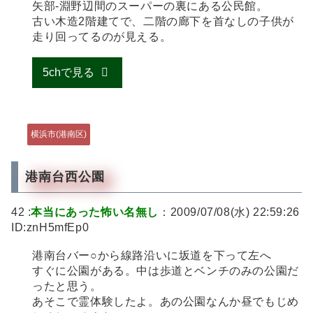
矢部-淵野辺間のスーパーの裏にある公民館。
古い木造2階建てで、二階の廊下を首なしの子供が
走り回ってるのが見える。
5chで見る
横浜市(港南区)
港南台西公園
42 :
本当にあった怖い名無し
：2009/07/08(水) 22:59:26
ID:znH5mfEp0
港南台バー○から線路沿いに坂道を下って左へ
すぐに公園がある。中は歩道とベンチのみの公園だ
ったと思う。
あそこで霊体験したよ。あの公園なんか昼でもじめ