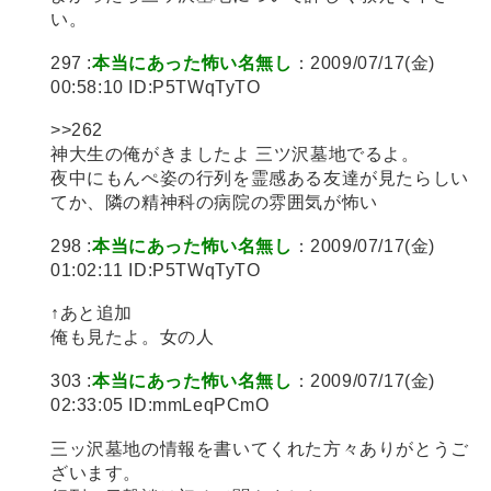
い。
297 :
本当にあった怖い名無し
：2009/07/17(金)
00:58:10 ID:P5TWqTyTO
>>262
神大生の俺がきましたよ 三ツ沢墓地でるよ。
夜中にもんぺ姿の行列を霊感ある友達が見たらしい
てか、隣の精神科の病院の雰囲気が怖い
298 :
本当にあった怖い名無し
：2009/07/17(金)
01:02:11 ID:P5TWqTyTO
↑あと追加
俺も見たよ。女の人
303 :
本当にあった怖い名無し
：2009/07/17(金)
02:33:05 ID:mmLeqPCmO
三ッ沢墓地の情報を書いてくれた方々ありがとうご
ざいます。