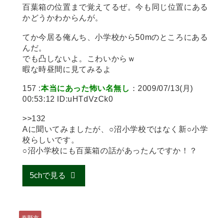
百葉箱の位置まで覚えてるぜ。今も同じ位置にある
かどうかわからんが。
てか今居る俺んち、小学校から50mのところにある
んだ。
でも凸しないよ。こわいからｗ
暇な時昼間に見てみるよ
157 :
本当にあった怖い名無し
：2009/07/13(月)
00:53:12 ID:uHTdVzCk0
>>132
Aに聞いてみましたが、○沼小学校ではなく新○小学
校らしいです。
○沼小学校にも百葉箱の話があったんですか！？
5chで見る