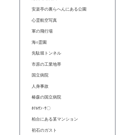
安楽亭の裏らへんにある公園
心霊航空写真
軍の飛行場
海○霊園
先駄堀トンネル
市原の工業地帯
国立病院
人身事故
椿森の国立病院
ﾎﾃﾙｻﾝ･ｻ〇
柏台にある某マンション
初石のガスト