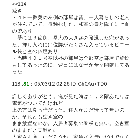
>>114
続き…
・４Ｆ一番奥の左側の部屋は昔、一人暮らしの老人
が住んでいて、孤独死した。和室の畳と障子に吐血
の跡あり。
壁には３箇所、拳大の大きさの陥没した穴があっ
た。押し入れには位牌がたくさん入っているビニー
ル袋と空の仏壇あり。
・当時４０１号室以外の部屋は全部空き部屋で施錠
もしてあったのに、翌日にはなぜか全室開錠してあ
った
118 :
81
：05/03/12 02:26 ID:Gh0Au+TD0
詳しくありがとう。俺が見た時は１，２階あたりは
電気がついてたけれど
上の方は真っ暗だった。住人がまだ帰って無いの
か、それとも空き室の
まま放置なのか。入居者募集の看板も無い。空き室
のままだと実利的に
大家さん厳しいだろうね。家賃収入無いだけでなく