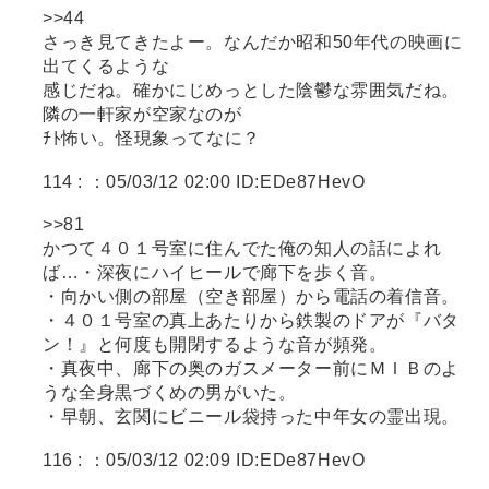
>>44
さっき見てきたよー。なんだか昭和50年代の映画に
出てくるような
感じだね。確かにじめっとした陰鬱な雰囲気だね。
隣の一軒家が空家なのが
ﾁﾄ怖い。怪現象ってなに？
114 :
：05/03/12 02:00 ID:EDe87HevO
>>81
かつて４０１号室に住んでた俺の知人の話によれ
ば…・深夜にハイヒールで廊下を歩く音。
・向かい側の部屋（空き部屋）から電話の着信音。
・４０１号室の真上あたりから鉄製のドアが『バタ
ン！』と何度も開閉するような音が頻発。
・真夜中、廊下の奥のガスメーター前にＭＩＢのよ
うな全身黒づくめの男がいた。
・早朝、玄関にビニール袋持った中年女の霊出現。
116 :
：05/03/12 02:09 ID:EDe87HevO