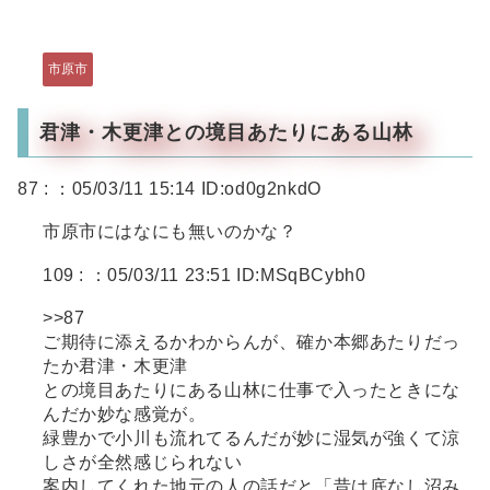
市原市
君津・木更津との境目あたりにある山林
87 :
：05/03/11 15:14 ID:od0g2nkdO
市原市にはなにも無いのかな？
109 :
：05/03/11 23:51 ID:MSqBCybh0
>>87
ご期待に添えるかわからんが、確か本郷あたりだっ
たか君津・木更津
との境目あたりにある山林に仕事で入ったときにな
んだか妙な感覚が。
緑豊かで小川も流れてるんだが妙に湿気が強くて涼
しさが全然感じられない
案内してくれた地元の人の話だと「昔は底なし沼み