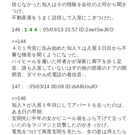
信じなかった知人はその情報を会社の上司から聞き
つけ、
不動産屋をうまく説得して入室にこぎつけた。
146 :
１４４
：05/03/13 23:57 ID:2xwlSwJKO
>>144
４０１号室に住み始めた知人Ｙは入居３日目から不
審な物音を聞くようになった。
ハイヒールを履いた何者かが深夜に廊下を歩く足
音、誰も入居していないはずの他の部屋のドアの開
閉音、ダイヤル式電話の着信音…
147 :
：05/03/14 00:08 ID:diA8UoufO
>>146
知人Ｙが入居１年目にしてアパートを去ったのは、
ある日の早朝、
玄関先に中年の女がビニール袋をぶら下げて立って
いたのをマジマジと目撃したのがきっかけ。
電気をつけて再度玄関を見たら、女の姿は消えたら