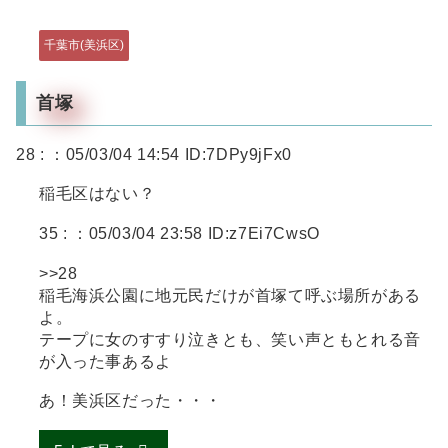
千葉市(美浜区)
首塚
28 :
：05/03/04 14:54 ID:7DPy9jFx0
稲毛区はない？
35 :
：05/03/04 23:58 ID:z7Ei7CwsO
>>28
稲毛海浜公園に地元民だけが首塚て呼ぶ場所がある
よ。
テープに女のすすり泣きとも、笑い声ともとれる音
が入った事あるよ
あ！美浜区だった・・・