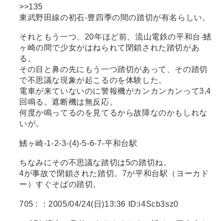
>>135
東武野田線の初石-豊四季の間の踏切が有名らしい。
それともう一つ、20年ほど前、流山電鉄の平和台-鰭
ヶ崎の間で少女がはねられて閉鎖された踏切があ
る。
その目と鼻の先にもう一つ踏切があって、その踏切
で不思議な現象が起こるのを体験した。
電車が来ていないのに警報機がカンカンカンって3,4
回鳴る。遮断機は無反応。
何度か鳴ってるのを見てるから故障なのかもしれな
いが。
鰭ヶ崎-1-2-3-(4)-5-6-7-平和台駅
ちなみにその不思議な踏切は5の踏切ね。
4が事故で閉鎖された踏切。7が平和台駅（ヨーカド
ー）すぐそばの踏切。
705 :
：2005/04/24(日)13:36 ID:i4Scb3sz0