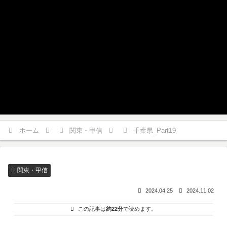
ホーム
関東・甲信
千葉県_Part19
関東・甲信
2024.04.25
2024.11.02
この記事は
約22分
で読めます。