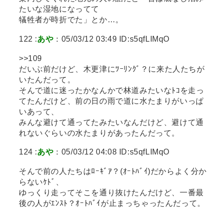
たいな湿地になってて
犠牲者が時折でた」とか…。
122 :
あや
：05/03/12 03:49 ID:s5qfLIMqO
>>109
だいぶ前だけど、木更津にﾂｰﾘﾝｸﾞ？に来た人たちが
いたんだって。
そんで道に迷ったかなんかで林道みたいなﾄｺを走っ
てたんだけど、前の日の雨で道に水たまりがいっぱ
いあって、
みんな避けて通ってたみたいなんだけど、避けて通
れないぐらいの水たまりがあったんだって。
124 :
あや
：05/03/12 04:08 ID:s5qfLIMqO
そんで前の人たちはﾛｰｷﾞｱ？(ｵｰﾄﾊﾞｲ)だからよく分か
らないｹﾄﾞ、
ゆっくり走ってそこを通り抜けたんだけど、一番最
後の人がｴﾝｽﾄ？ｵｰﾄﾊﾞｲが止まっちゃったんだって。