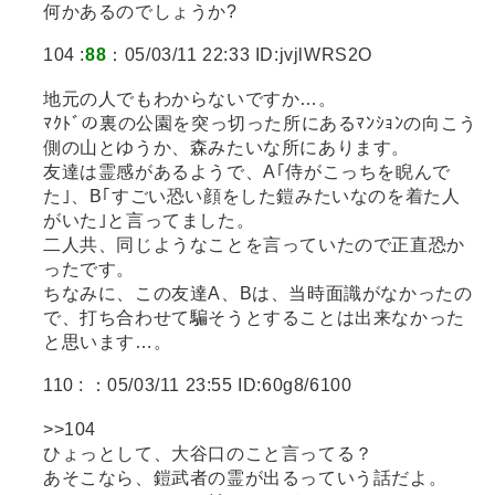
何かあるのでしょうか?
104 :
88
：05/03/11 22:33 ID:jvjlWRS2O
地元の人でもわからないですか…。
ﾏｸﾄﾞの裏の公園を突っ切った所にあるﾏﾝｼｮﾝの向こう
側の山とゆうか、森みたいな所にあります。
友達は霊感があるようで、A｢侍がこっちを睨んで
た｣、B｢すごい恐い顔をした鎧みたいなのを着た人
がいた｣と言ってました。
二人共、同じようなことを言っていたので正直恐か
ったです。
ちなみに、この友達A、Bは、当時面識がなかったの
で、打ち合わせて騙そうとすることは出来なかった
と思います…。
110 :
：05/03/11 23:55 ID:60g8/6100
>>104
ひょっとして、大谷口のこと言ってる？
あそこなら、鎧武者の霊が出るっていう話だよ。