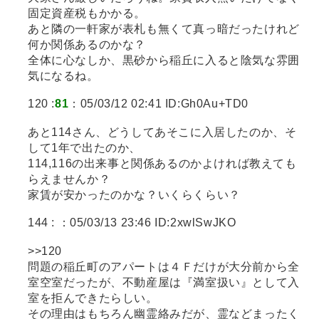
固定資産税もかかる。
あと隣の一軒家が表札も無くて真っ暗だったけれど
何か関係あるのかな？
全体に心なしか、黒砂から稲丘に入ると陰気な雰囲
気になるね。
120 :
81
：05/03/12 02:41 ID:Gh0Au+TD0
あと114さん、どうしてあそこに入居したのか、そ
して1年で出たのか、
114,116の出来事と関係あるのかよければ教えても
らえませんか？
家賃が安かったのかな？いくらくらい？
144 :
：05/03/13 23:46 ID:2xwlSwJKO
>>120
問題の稲丘町のアパートは４Ｆだけが大分前から全
室空室だったが、不動産屋は『満室扱い』として入
室を拒んできたらしい。
その理由はもちろん幽霊絡みだが、霊などまったく