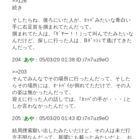
>>126
続き
そしたらね、後ろにいた人が、ｶｯﾊﾟみたいな青白い
手に右足首を掴まれてたんだって。
掴まれてた人は、｢ｷﾞﾔー！！｣って叫んでたみたいな
んだけど、探しに行った人は、Bﾀﾞｯｼｭで逃げてきた
んだって。
204 :
あや
：05/03/20 01:38 ID:i7n7uz9eO
>>203
そんでみんなでその場所に行ったんだって。そした
らその場所には、ｵｰﾄﾊﾞｲが倒れてただけで、その人
の姿は無かったんだって。
迎えに行った人の話しでは、｢ｶｯﾊﾟの手が・・・｣と
しか言わなかったんだって。
205 :
あや
：05/03/20 01:43 ID:i7n7uz9eO
結局捜索願い出したみたいだけど、その人は未だ行
方不明なんだって。新聞にも載ったみたいだよ。 お