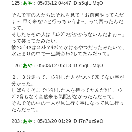
125 :
あや
：05/03/12 04:47 ID:s5qfLIMqO
そんで前の人たちはそれを見て「お前何やってんだ
ょ～ 早く来ないと行っちゃうよ~」って言ったんだ
って。
そしたらその人は「ｴﾝｼﾞﾝがかからないんだよぉ～」
って笑ってたみたい。
彼のﾊﾞｲｸは２ｽﾄ？ｷｯｸでかけるやつだったみたいで、
水たまりの中で一生懸命ｷｯｸしてたんだって。
126 :
あや
：05/03/12 05:13 ID:s5qfLIMqO
２、３分走って、ｴﾝｽﾄした人がついて来てない事が
分かった。
しばらくそこでｴﾝｽﾄした人を待ってたんだｹﾄﾞ、ｴﾝ
ｼﾞﾝ音もなく全然来る気配がなかったんだって。
そんでその中の一人が見に行く事になって見に行っ
たんだって。
203 :
あや
：05/03/20 01:29 ID:i7n7uz9eO