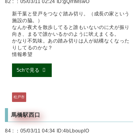
82 :
：05/03/11 02:24 ID:gQrrIMswO
新千葉と登戸をつなぐ踏み切り。（成長の家という
施設の脇。）
なんか夜犬を散歩してると誰もいないのに犬が振り
向き、まるで誰かいるかのように吠えまくる。
かなり不気味。あの踏み切りは人が結構なくなった
りしてるのかな？
情報希望
5chで見る
松戸市
馬橋駅西口
84 :
：05/03/11 04:34 ID:4bLbouplO