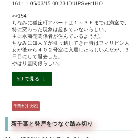
161 :
：05/03/15 00:23 ID:UPSv+r1HO
>>154
ちなみに稲丘町アパートは１～３Ｆまでは満室で、
特に変わった現象は起きていないらしい。
主に水商売関係者が住んでいるようだ。
ちなみに知人Ｙが引っ越してきた時はフィリピン人
女が後から４０２号室に入居したらしいんだが、３
日目にして退去した。
やはり霊関係らしい。
5chで見る
千葉市(中央区)
新千葉と登戸をつなぐ踏み切り