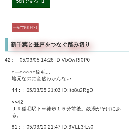
5chで見る
千葉市(稲毛区)
新千葉と登戸をつなぐ踏み切り
42 :
：05/03/05 14:28 ID:VbOwRl0P0
○―○○○○○稲毛…
地元なのに全然わかんない
44 :
：05/03/05 21:03 ID:ito8u2RgO
>>42
ＪＲ稲毛駅下車徒歩１５分前後。銭湯がそばにあ
る。
81 :
：05/03/10 21:47 ID:3VLL3rLs0