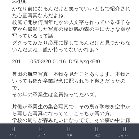
>>196
かなり前になるんだけど笑っていいともで紹介され
た心霊写真なんだよね、
校庭で開校何周年だかの人文字を作っている様子を
空から撮影した写真の校庭脇の森の中に大きな顔が
写っているって話。
ググってみたり必死に探してるんだけど見つからな
いんだよね、誰か持ってないかなぁ？
201 :
：05/03/20 01:16 ID:5UysgkEt0
誉田の航空写真、本物を見たことあります。本物と
いっても確か卒業記念に配られる下敷きだったの
で、
その年の卒業生は全員持ってたハズ。
片側が卒業生の集合写真で、その裏が学校を空中か
ら写した写真になってて、こっちが噂の方。
学校の周りが森みたいになってて、その森の中に顔
っていうか首が浮いてるように見えた。
下敷きのサイズはＡ４ぐらいでその首はゴマくらい
メニュー
ホーム
検索
目次
サイドバー