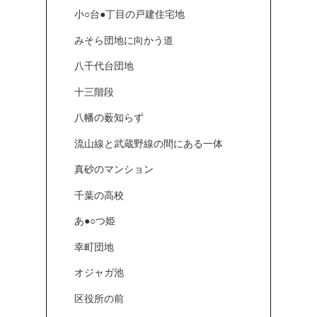
小○台●丁目の戸建住宅地
みそら団地に向かう道
八千代台団地
十三階段
八幡の薮知らず
流山線と武蔵野線の間にある一体
真砂のマンション
千葉の高校
あ●○つ姫
幸町団地
オジャガ池
区役所の前