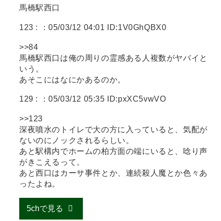
馬橋駅西口
123 :
：05/03/12 04:01 ID:1V0GhQBX0
>>84
馬橋駅西口は俺の周りの霊感ある人複数がヤバイと
いう。
あそこにはなにかあるのか。
129 :
：05/03/12 05:35 ID:pxXC5vwVO
>>123
深夜噴水のトイレで大の方に入っていると、気配が
ないのにノックされるらしい。
あと駅構内でホームの柏方面の端にいると、唸り声
がきこえるって。
あと西口はカーサ事件とか、連続殺人魔とか色々あ
ったよね。
5chで見る