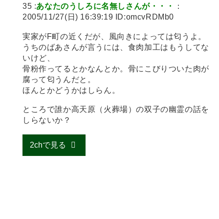
35 :
あなたのうしろに名無しさんが・・・
：
2005/11/27(日) 16:39:19 ID:omcvRDMb0
実家がF町の近くだが、風向きによっては匂うよ。
うちのばあさんが言うには、食肉加工はもうしてな
いけど、
骨粉作ってるとかなんとか。骨にこびりついた肉が
腐って匂うんだと。
ほんとかどうかはしらん。
ところで誰か高天原（火葬場）の双子の幽霊の話を
しらないか？
2chで見る