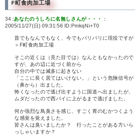
F町食肉加工場
34 :
あなたのうしろに名無しさんが・・・
：
2005/11/27(日) 09:31:56 ID:PmkqNi+T0
昔でもなんでもなく、今でもバリバリに現役ですが
＞F町食肉加工場
そこの近くは（見た目では）なんともなかったので
すが、あの辺に近づく前から
自分の中では滅多に起きない
「ここに長く居てはいけない。」という危険信号が
（鼻から）出ました。
怖くなったので逃げ出すように国道へ出ましたが、
ムダだったので西バイに上がるまで逃げました。
何か強烈な鳥臭さを感じ、すごく胃のむかつくよう
な感覚を覚えました。
皆さんは臭いましたか？ 行ったことがある方いら
っしゃいますか？