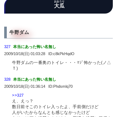
おおうり
大瓜
牛野ダム
327
本当にあった怖い名無し
2009/10/18(日) 01:03:28
c8kPkHqdO
牛野ダムの一番奥のトイレ・・・ﾏｼﾞ怖かった(ノ△
Ｔ)
328
本当にあった怖い名無し
2009/10/18(日) 01:36:14
Phdsmlq70
>>327
え、えっ？
数日前そこのトイレ入ったよ、手前側だけど
人がいたからなんとも感じなかったけど