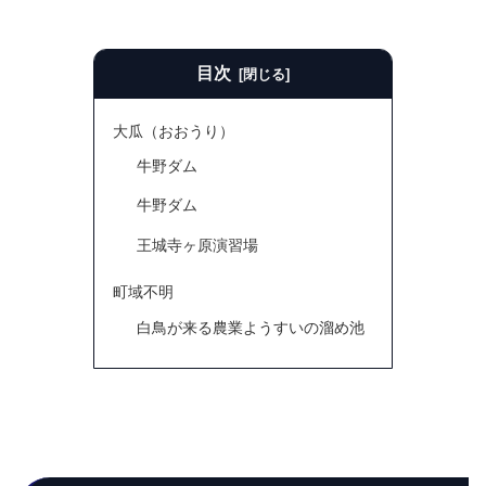
目次
大瓜（おおうり）
牛野ダム
牛野ダム
王城寺ヶ原演習場
町域不明
白鳥が来る農業ようすいの溜め池