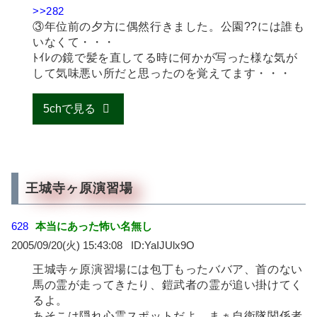
>>282
③年位前の夕方に偶然行きました。公園??には誰も
いなくて・・・
ﾄｲﾚの鏡で髪を直してる時に何かが写った様な気が
して気味悪い所だと思ったのを覚えてます・・・
5chで見る
王城寺ヶ原演習場
628
本当にあった怖い名無し
2005/09/20(火) 15:43:08
YaIJUlx9O
王城寺ヶ原演習場には包丁もったババア、首のない
馬の霊が走ってきたり、鎧武者の霊が追い掛けてく
るよ。
あそこは隠れ心霊スポットだよ。まぁ自衛隊関係者