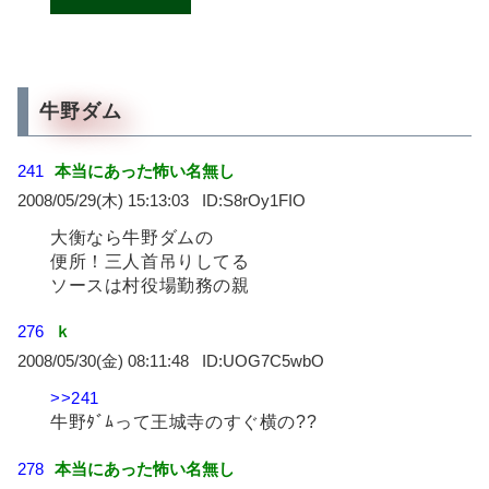
牛野ダム
241
本当にあった怖い名無し
2008/05/29(木) 15:13:03
S8rOy1FIO
大衡なら牛野ダムの
便所！三人首吊りしてる
ソースは村役場勤務の親
276
ｋ
2008/05/30(金) 08:11:48
UOG7C5wbO
>>241
牛野ﾀﾞﾑって王城寺のすぐ横の??
278
本当にあった怖い名無し