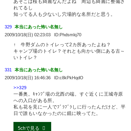
あそこは桜も綺麗なんだよね 周辺も綺麗に整備さ
れてるし
知ってる人も少ないし穴場的な名所だと思う。
329
本当にあった怖い名無し
2009/10/18(日) 02:23:03
Phdsmlq70
↑ 牛野ダムのトイレって2カ所あったよね？
キャンプ場のトイレ？それとも向かい側にある古～
いトイレ？
331
本当にあった怖い名無し
2009/10/18(日) 16:46:36
c8kPkHqdO
>>329
一番奥。ｷｬﾝﾌﾟ場の北西の端。すぐ近くに王城寺原
への入口がある所。
私も花を見に一人でﾌﾞﾗﾌﾞﾗしに行ったんだけど、平
日で誰もいなかったのに鏡に映ってた。
5chで見る