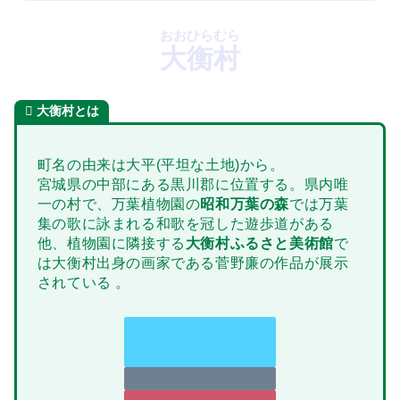
おおひらむら
大衡村
大衡村とは
町名の由来は大平(平坦な土地)から。
宮城県の中部にある黒川郡に位置する。県内唯
一の村で、万葉植物園の
昭和万葉の森
では万葉
集の歌に詠まれる和歌を冠した遊歩道がある
他、植物園に隣接する
大衡村ふるさと美術館
で
は大衡村出身の画家である菅野廉の作品が展示
されている
。