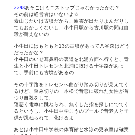
>>98
あそこはミニストップじゃなかったかな？
その前は経営者はいないよ☆
素山じたいは古墳だから、幽霊が出たりよんだりし
てもおかしくないし、小牛田駅から古川駅の間は自
殺が耐えないの
小牛田にはもともと13の古墳があって八谷森はどう
だったかな？
小牛田のいせ耳鼻科の裏道を北浦方面へ行くと、青
生と小牛田トレセンと北浦に抜ける十字路があっ
て、手前にも古墳があるの
その十字路をトレセンへ曲がり踏み切りが見えてく
るけど、踏み切りの一本松で昔恋に破れた女性が首
つり自殺をして、
運悪く電車に跳ねられ、無くした指を探しにでてく
るというし、小牛田中学こうのプールで昔老人と子
供が跳ねられて、化けるよ
あとは小牛田中学校の体育館と水泳の更衣室は確実