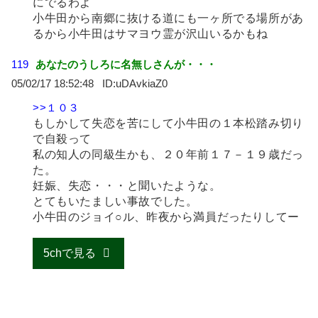
にでるわよ
小牛田から南郷に抜ける道にも一ヶ所でる場所があ
るから小牛田はサマヨウ霊が沢山いるかもね
119
あなたのうしろに名無しさんが・・・
05/02/17 18:52:48
uDAvkiaZ0
>>１０３
もしかして失恋を苦にして小牛田の１本松踏み切り
で自殺って
私の知人の同級生かも、２０年前１７－１９歳だっ
た。
妊娠、失恋・・・と聞いたような。
とてもいたましい事故でした。
小牛田のジョイ○ル、昨夜から満員だったりしてー
5chで見る