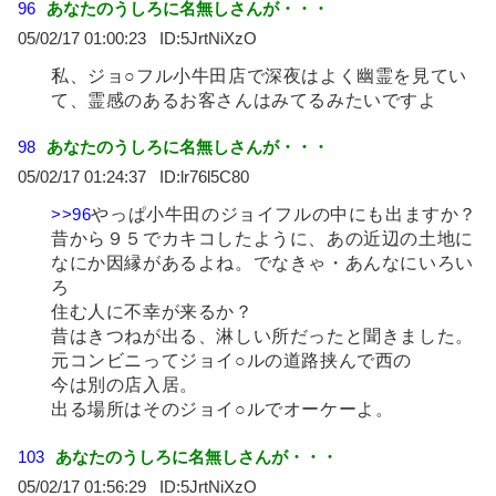
96
あなたのうしろに名無しさんが・・・
05/02/17 01:00:23
5JrtNiXzO
私、ジョ○フル小牛田店で深夜はよく幽霊を見てい
て、霊感のあるお客さんはみてるみたいですよ
98
あなたのうしろに名無しさんが・・・
05/02/17 01:24:37
lr76l5C80
>>96
やっぱ小牛田のジョイフルの中にも出ますか？
昔から９５でカキコしたように、あの近辺の土地に
なにか因縁があるよね。でなきゃ・あんなにいろい
ろ
住む人に不幸が来るか？
昔はきつねが出る、淋しい所だったと聞きました。
元コンビニってジョイ○ルの道路挟んで西の
今は別の店入居。
出る場所はそのジョイ○ルでオーケーよ。
103
あなたのうしろに名無しさんが・・・
05/02/17 01:56:29
5JrtNiXzO