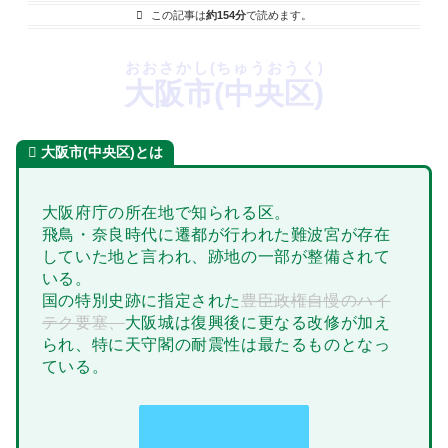
この記事は
約154分
で読めます。
おおさかし(ちゅうおうく)
大阪市(中央区)
大阪市(中央区)とは
大阪府庁の所在地で知られる区。
飛鳥・奈良時代に遷都が行われた難波宮が存在
していた地と言われ、跡地の一部が整備されて
いる。
国の特別史跡に指定された
豊臣政権自慢のハイ
テク要塞、
大阪城は復興後に更なる改修が加え
られ、特に天守閣の耐震性は最たるものとなっ
ている。