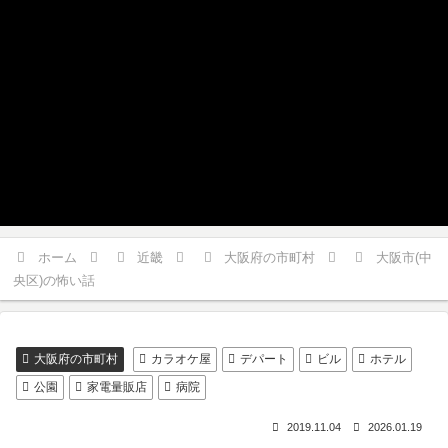
ホーム
近畿
大阪府の市町村
大阪市(中
央区)の怖い話
大阪府の市町村
カラオケ屋
デパート
ビル
ホテル
公園
家電量販店
病院
2019.11.04
2026.01.19