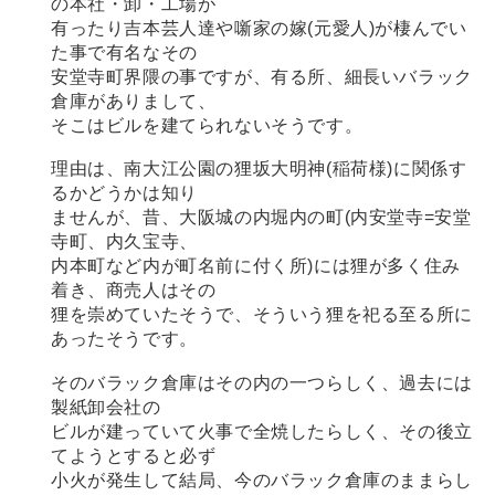
の本社・卸・工場が
有ったり吉本芸人達や噺家の嫁(元愛人)が棲んでい
た事で有名なその
安堂寺町界隈の事ですが、有る所、細長いバラック
倉庫がありまして、
そこはビルを建てられないそうです。
理由は、南大江公園の狸坂大明神(稲荷様)に関係す
るかどうかは知り
ませんが、昔、大阪城の内堀内の町(内安堂寺=安堂
寺町、内久宝寺、
内本町など内が町名前に付く所)には狸が多く住み
着き、商売人はその
狸を崇めていたそうで、そういう狸を祀る至る所に
あったそうです。
そのバラック倉庫はその内の一つらしく、過去には
製紙卸会社の
ビルが建っていて火事で全焼したらしく、その後立
てようとすると必ず
小火が発生して結局、今のバラック倉庫のままらし