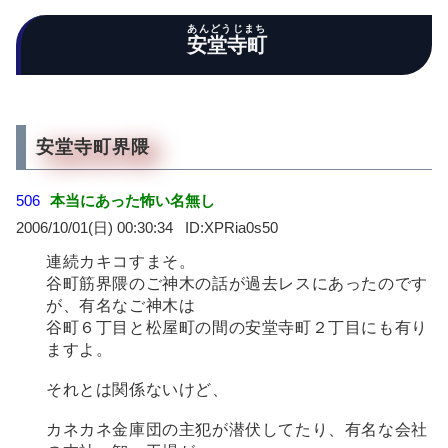
あんどうじまち
安堂寺町
安堂寺町界隈
506
本当にあった怖い名無し
2006/10/01(日) 00:30:34
XPRia0s50
連続カキコすまそ。
谷町筋界隈のご神木の話が過去レスにあったのです
が、有名なご神木は
谷町６丁目と松屋町の間の安堂寺町２丁目にも有り
ますよ。
それとは関係ないけど、
カネカネ金庫団の主犯が潜伏してたり、有名な会社