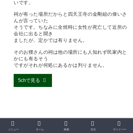
いです。
祠が有った場所だからと四天王寺の金剛組の偉いさ
んが言っていた
そうです。ちなみに全焼時に女性が死亡して近所の
会社に出ると聞き
ましたが、定かでは有りません。
そのお狸さんの祠は他の場所にも人知れず民家内と
かにも有るそう
ですがそれが何処にあるかは判りません。
5chで見る
うえまち
メニュー
ホーム
検索
目次
サイドバー
上町