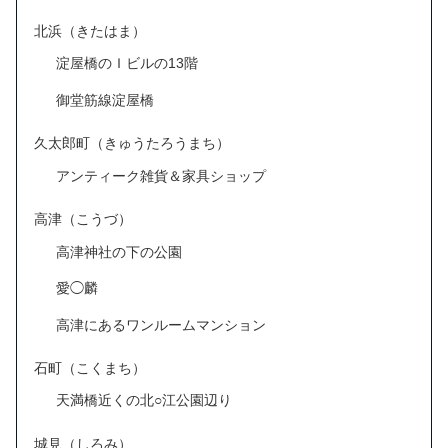
北浜（きたはま）
淀屋橋のＩビルの13階
御堂筋線淀屋橋
久太郎町（きゅうたろうまち）
アンティーク雑貨＆家具ショップ
高津（こうづ）
高津神社の下の公園
愛◯麟
高津にあるワンルームマンション
石町（こくまち）
天満橋近くの北○江公園辺り
城見（しろみ）