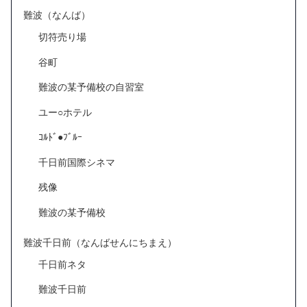
難波（なんば）
切符売り場
谷町
難波の某予備校の自習室
ユー○ホテル
ｺﾙﾄﾞ●ﾌﾞﾙｰ
千日前国際シネマ
残像
難波の某予備校
難波千日前（なんばせんにちまえ）
千日前ネタ
難波千日前