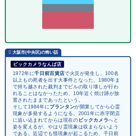
大阪市(中央区)
の怖い話
ビックカメラなんば店
1972年に
千日前百貨店
で火災が発生し、100名
以上もの死者を出す大事件となった。1980年ま
で持ち越された裁判までビルの取り壊しが行わ
れることはなかったため、10年近く焼け跡が放
置されたままであったという。
そして1984年に
ブランタン
が開業してから心霊
現象が多発するようになる。2001年に赤字閉店
に追い込まれてからは現在の
ビックカメラ
へと
姿を変えるが、やはり霊現象は収まらないよう
である。近辺でも怪現象が起こるため、千日前