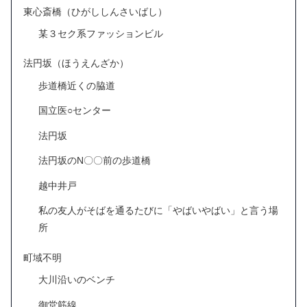
東心斎橋（ひがししんさいばし）
某３セク系ファッションビル
法円坂（ほうえんざか）
歩道橋近くの脇道
国立医○センター
法円坂
法円坂のN〇〇前の歩道橋
越中井戸
私の友人がそばを通るたびに「やばいやばい」と言う場
所
町域不明
大川沿いのベンチ
御堂筋線