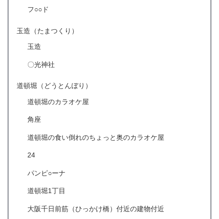
フ○○ド
玉造（たまつくり）
玉造
〇光神社
道頓堀（どうとんぼり）
道頓堀のカラオケ屋
角座
道頓堀の食い倒れのちょっと奥のカラオケ屋
24
パンピ○ーナ
道頓堀1丁目
大阪千日前筋（ひっかけ橋）付近の建物付近