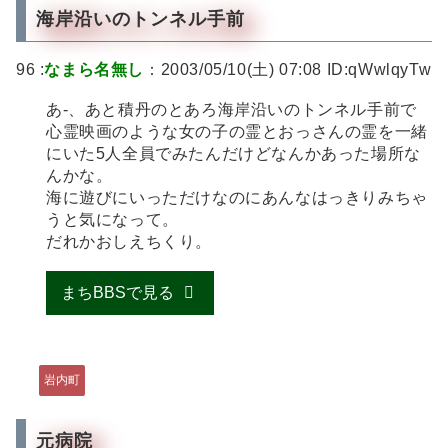
海岸沿いのトンネル手前
96 :
なまら名無し
：2003/05/10(土) 07:08 ID:qWwlqyTw
あ-、あと積丹のとあろ海岸沿いのトンネル手前で
心霊映画のような女の子の霊とおっさんの霊を一緒
にいた5人全員でみたんだけどなんかあった場所な
んかな。
海に遊びにいっただけなのにあんなはっきりみちゃ
うと気になって。
だれかおしえちくり。
まちBBSで見る
岩内町
元病院