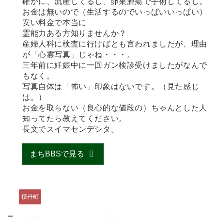
確かに、流産してるし、卵巣腫瘍で手術してるし。
お金は無いので（生活するのでいっぱいいっぱい）
安い料金で本当に
霊能力ある方知りませんか？
産婦人科に検査に行けばとも言われましたが、理由
が「心霊写真」じゃね・・・。
三年前に妊娠中に一回ガン検診受けましたがなんで
もなく。
写真自体は「怖い」印象はないです。（見た感じ
は。）
お金を取らない（良心的な値段の）ちゃんとした人
知ってたら教えてください。
長文でスイマセンデシタ。
まちBBSで見る
積丹町