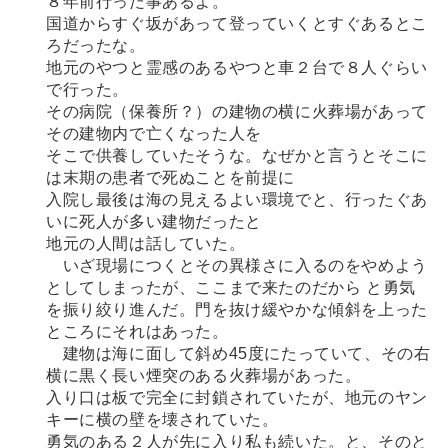
８年前行った事あるよ。
国道からすぐ坂があって登っていくとすぐあるとこ
ろだったな。
地元のやつと霊感のあるやつと車２台で８人ぐらい
で行った。
その病院（保養所？）の建物の横に火葬場があって
その建物内で亡くなった人を
そこで供養していたそうな。なぜかと言うとそこに
は末期の患者で死ぬことを前提に
入院し最後は海の見えるよい環境でと、行ったぐあ
いに死人が多い建物だったと
地元の人間は話していた。
いざ現場につくとその異様さに入るのをやめよう
としてしまったが、ここまで来たのだから と勇気
を振り絞り進んだ。門を抜け緩やかな傾斜を上った
ところにそれはあった。
建物は海に面して斜め45度にたっていて、その右
横に黒く長い煙突のある火葬場があった。
入り口は板で完全に封鎖されていたが、地元のヤン
キーに横の壁を壊されていた。
勇気のある２人が先に入り私も続いた。と、そのと