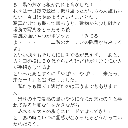
き二階の方から板が割れる音がした！！
我々は一目散で脱出し振り返ったがもちろん誰もい
ない。今日はやめようということとなり
写真だけでも撮って帰ろうと、建物から少し離れた
場所で写真をとったその後、
霊感の強いやつがボソッと 「みてる
よ・・・・ 二階のカーテンの隙間からみてる
よ」
といい我々もそちらに目をやるが見えず、「あと、
入り口の横に５０代ぐらいだけどせがすごく低い人
が手招きしてるよ」
といったあとすぐに「やばい、やばい！！来たっ、
来たー！」と逃げ出しました。
私たちも慌てて逃げたのは言うまでもありませ
ん。
帰りの車で霊感の強いやつになにが来たの？と尋
ねてみると変な汗をかきながら
「赤ちゃん大人の歩くスピードではってきた」
と、あの時こいつに霊感がなかったらどうなってい
たのだろう。